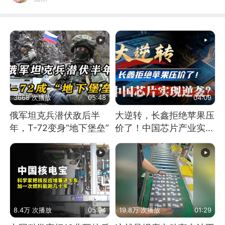
3668 次播放
05:48
04:09
俄军坦克兵潜伏敌后半
大逆转，长鑫拒绝苹果压
年，T-72变身“地下堡垒”
价了！中国芯片产业实现
怎样的逆袭？
8.4万 次播放
05:04
19.8万 次播放
01:29