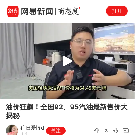
打开
Play
00:00
01:15
En
油价狂飙！全国92、95汽油最新售价大
fu
揭秘
往日爱恨d
关注
3
山东