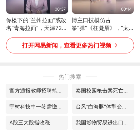
00:37
00:14
你楼下的“兰州拉面”或改
博主口技模仿古
名“青海拉面”，天津72家
筝“弹”《枉凝眉》，“太
面馆已集体更换招牌
像了～你是吃古筝长大的
吗？”“或将成为首位考级
打开网易新闻，查看更多热门视频
不带古筝的选手。”（来
源：新华每日电讯）
热门搜索
官方通报教师招聘笔试前13名被淘汰
泰国校园枪击案死亡人数升至7人
宇树科技中一签需缴款7.54万元
台风“白海豚”体型变大！环流面积接近13个浙江那么大
A股三大股指收涨
我国货物贸易进出口超30万亿元