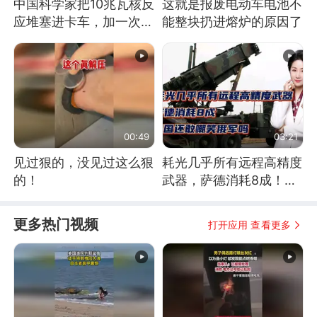
中国科学家把10兆瓦核反
这就是报废电动车电池不
应堆塞进卡车，加一次燃
能整块扔进熔炉的原因了
料能跑几十年
00:49
03:21
见过狠的，没见过这么狠
耗光几乎所有远程高精度
的！
武器，萨德消耗8成！美
国还敢嘲笑俄军吗
更多热门视频
打开应用 查看更多