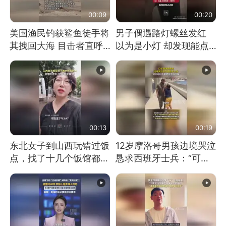
00:09
00:20
美国渔民钓获鲨鱼徒手将
男子偶遇路灯螺丝发红
其拽回大海 目击者直呼
以为是小灯 却发现能点
震惊 （视频来源：参考
燃香烟 当事人：已报警
消息）
处理
00:13
00:19
东北女子到山西玩错过饭
12岁摩洛哥男孩边境哭泣
点，找了十几个饭馆都没
恳求西班牙士兵：“可不
开门：午休到几点
可以不要把我遣返回国”