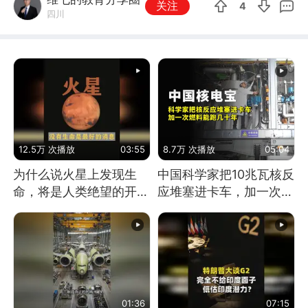
关注
4
四川
12.5万 次播放
03:55
8.7万 次播放
05:04
为什么说火星上发现生
中国科学家把10兆瓦核反
命，将是人类绝望的开
应堆塞进卡车，加一次燃
始？
料能跑几十年
01:36
07:15