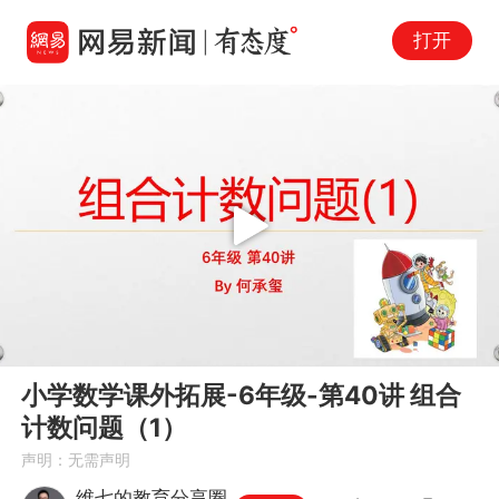
打开
Play
00:00
17:09
En
小学数学课外拓展-6年级-第40讲 组合
fu
计数问题（1）
声明：无需声明
维七的教育分享圈