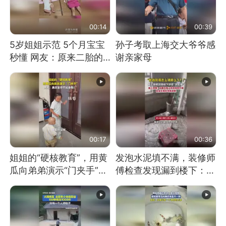
00:14
00:39
5岁姐姐示范 5个月宝宝
孙子考取上海交大爷爷感
秒懂 网友：原来二胎的
谢亲家母
快乐长这样
00:17
00:36
姐姐的“硬核教育”，用黄
发泡水泥填不满，装修师
瓜向弟弟演示“门夹手”，
傅检查发现漏到楼下：出
网友：果然言传不如身
风口未延伸到外墙
教！