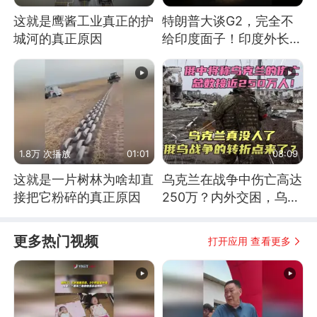
这就是鹰酱工业真正的护
特朗普大谈G2，完全不
城河的真正原因
给印度面子！印度外长：
低估印度潜力
1.8万 次播放
01:01
08:09
这就是一片树林为啥却直
乌克兰在战争中伤亡高达
接把它粉碎的真正原因
250万？内外交困，乌克
兰这下真没人了！
更多热门视频
打开应用 查看更多