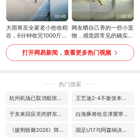
00:46
00:10
大雨将至全家老小抢收稻
网友晒自己养的一些小宠
谷，6分钟收完1000斤，
物，感觉跟常见的确实有
没有一个人掉链子
些不一样
打开网易新闻，查看更多热门视频
热门搜索
杭州机场已取消航班388架次
王艺迪2-4不敌张本美和止步4强
于东来回应关闭胖东来生活广场店
白海豚将给京津冀带来大暴雨
《披荆斩棘2026》阵容官宣
国足U17与阿森纳决赛取消 并列冠军