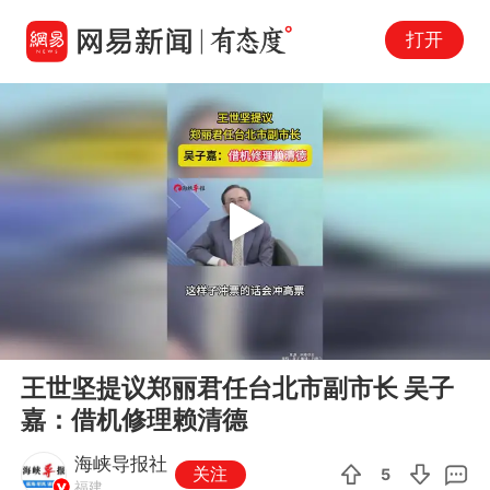
打开
Play
00:00
00:41
En
王世坚提议郑丽君任台北市副市长 吴子
fu
嘉：借机修理赖清德
海峡导报社
关注
5
福建