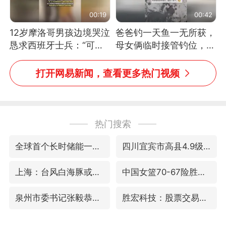
00:19
00:42
12岁摩洛哥男孩边境哭泣
爸爸钓一天鱼一无所获，
恳求西班牙士兵：“可不
母女俩临时接管钓位，用
可以不要把我遣返回国”
玩具鱼竿钓上大鱼
打开网易新闻，查看更多热门视频
热门搜索
全球首个长时储能一体化产业园量产
四川宜宾市高县4.9级地震致1人死亡
上海：台风白海豚或将带来龙卷风
中国女篮70-67险胜尼日利亚女篮
泉州市委书记张毅恭被查
胜宏科技：股票交易异常波动