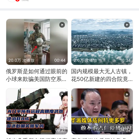
20.0万 次播放
00:44
2.6万 次播放
16:34
俄罗斯是如何通过眼前的
国内规模最大无人古镇，
小球来欺骗美国防空系统
花50亿新建的四合院竟
的
没人住，发生了啥
03:21
04:32