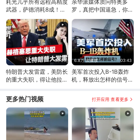
耗光几乎所有远程高精度
亲华派媒体质问特奥多
武器，萨德消耗8成！美
罗，真把中国逼急，你敢
国还敢嘲笑俄军吗
不敢去仁爱礁前线？
03:20
6.8万 次播放
03:43
特朗普大发雷霆，美防长
美军首次投入B-1B轰炸
的重大失职，得让他拉下
机，释放出怎样的信号？
脸去求内塔尼亚胡
为何伊朗拦不住？
更多热门视频
打开应用 查看更多