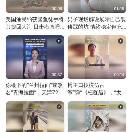
00:09
01:05
美国渔民钓获鲨鱼徒手将
男子现场解说展示自己装
其拽回大海 目击者直呼
修踩的坑 情绪稳定但充
震惊 （视频来源：参考
满无奈 每处都有精心设
消息）
计 但每处都有瑕疵 网
友：一开始我没笑 但看
到洗手盆我没绷住
00:37
00:14
你楼下的“兰州拉面”或改
博主口技模仿古
名“青海拉面”，天津72家
筝“弹”《枉凝眉》，“太
面馆已集体更换招牌
像了～你是吃古筝长大的
吗？”“或将成为首位考级
不带古筝的选手。”（来
源：新华每日电讯）