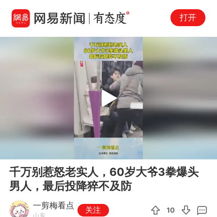
打开
Play
00:00
00:13
En
千万别惹怒老实人，60岁大爷3拳爆头
fu
男人，最后投降猝不及防
一剪梅看点
关注
10
山东