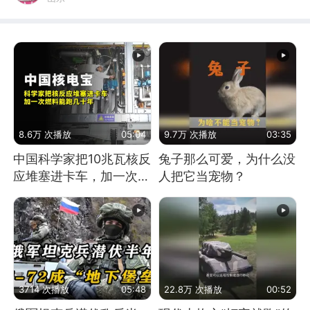
8.6万 次播放
05:04
9.7万 次播放
03:35
中国科学家把10兆瓦核反
兔子那么可爱，为什么没
应堆塞进卡车，加一次燃
人把它当宠物？
料能跑几十年
3714 次播放
05:48
22.8万 次播放
00:52