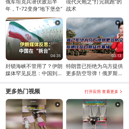
俄军坦克兵潜伏敌后半
现代火炮之“打完就跑”的
年，T-72变身“地下堡垒”
战术
04:35
03:13
封锁海峡不管用了？伊朗
特朗普已拒绝为乌方提供
媒体罕见反思：中国到底
更多防空导弹！俄罗斯抓
是不是在"拆台"
住窗口期猛炸基辅
更多热门视频
打开应用 查看更多