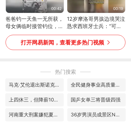
00:42
00:19
爸爸钓一天鱼一无所获，
12岁摩洛哥男孩边境哭泣
母女俩临时接管钓位，用
恳求西班牙士兵：“可不
玩具鱼竿钓上大鱼
可以不要把我遣返回国”
打开网易新闻，查看更多热门视频
热门搜索
马克·艾伦退出斯诺克中国公开赛
全民健身事业高质量发展
上四休三，但降薪1000元，你接受吗？
国乒女单三将晋级四强
河南重大刑案嫌犯夏某钢落网
36岁男演员成景区NPC后人气爆棚