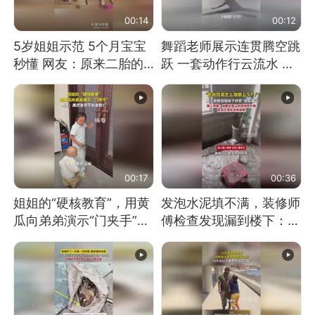
00:14
00:12
5岁姐姐示范 5个月宝宝
舞蹈老师展示连贯腾空跳
秒懂 网友：原来二胎的
跃 一套动作行云流水 节
快乐长这样
奏感拉满 网友：怎么做
到又舞又武的？
00:17
00:36
姐姐的“硬核教育”，用黄
发泡水泥填不满，装修师
瓜向弟弟演示“门夹手”，
傅检查发现漏到楼下：出
网友：果然言传不如身
风口未延伸到外墙
教！