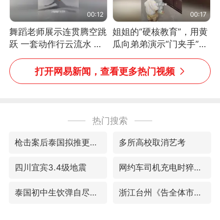
00:12
00:17
舞蹈老师展示连贯腾空跳
姐姐的“硬核教育”，用黄
跃 一套动作行云流水 节
瓜向弟弟演示“门夹手”，
奏感拉满 网友：怎么做
网友：果然言传不如身
到又舞又武的？
教！
打开网易新闻，查看更多热门视频
热门搜索
枪击案后泰国拟推更严格枪支管控方案
多所高校取消艺考
四川宜宾3.4级地震
网约车司机充电时猝死保险拒赔
泰国初中生饮弹自尽前开了26枪
浙江台州《告全体市民书》