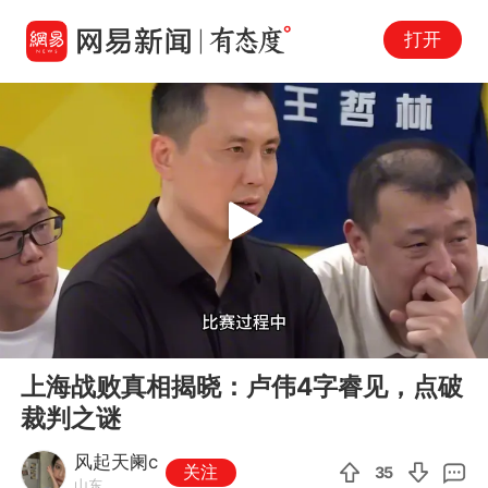
打开
Play
00:00
04:12
En
上海战败真相揭晓：卢伟4字睿见，点破
fu
裁判之谜
风起天阑c
关注
35
山东