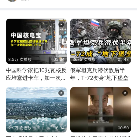
8.5万 次播放
05:04
3675 次播放
05:48
中国科学家把10兆瓦核反
俄军坦克兵潜伏敌后半
应堆塞进卡车，加一次燃
年，T-72变身“地下堡垒”
料能跑几十年
2.9万 次播放
16:34
00:50