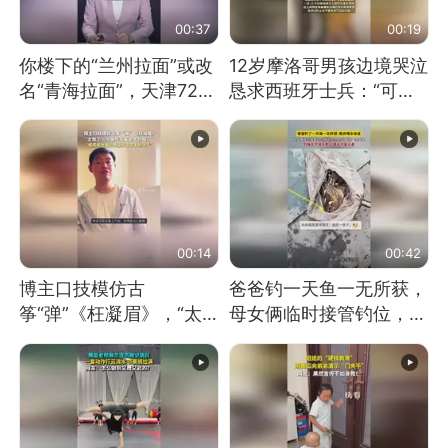
00:37
00:19
你楼下的“兰州拉面”或改
12岁摩洛哥男孩边境哭泣
名“青海拉面”，天津72家
恳求西班牙士兵：“可不
面馆已集体更换招牌
可以不要把我遣返回国”
00:14
00:42
博主口技模仿古
爸爸钓一天鱼一无所获，
筝“弹”《枉凝眉》，“太
母女俩临时接管钓位，用
像了～你是吃古筝长大的
玩具鱼竿钓上大鱼
吗？”“或将成为首位考级
不带古筝的选手。”（来
源：新华每日电讯）