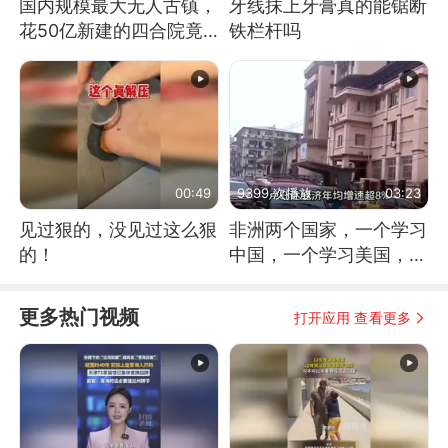
国内规模最大无人古镇，
牙线抹上牙膏真的能锯断
花50亿新建的四合院竟
铁栏杆吗
没人住，发生了啥
00:49
9399 次播放
03:23
见过狠的，没见过这么狠
非洲两个国家，一个学习
的！
中国，一个学习美国，结
果怎么样了？
更多热门视频
打开应用 查看更多