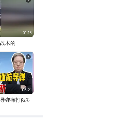
01:16
战术的
06:21
导弹痛打俄罗