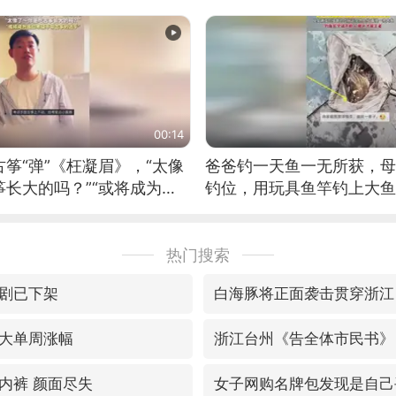
00:14
筝“弹”《枉凝眉》，“太像
爸爸钓一天鱼一无所获，母
长大的吗？”“或将成为首
钓位，用玩具鱼竿钓上大鱼
筝的选手。”（来源：新华每
热门搜索
剧已下架
白海豚将正面袭击贯穿浙江
大单周涨幅
浙江台州《告全体市民书》
内裤 颜面尽失
女子网购名牌包发现是自己