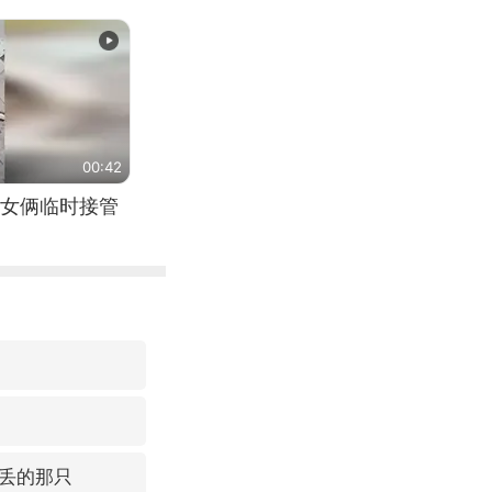
00:42
女俩临时接管
丢的那只