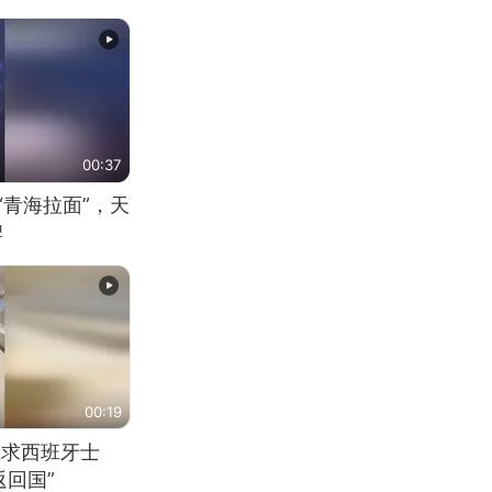
00:37
“青海拉面”，天
牌
00:19
恳求西班牙士
回国”