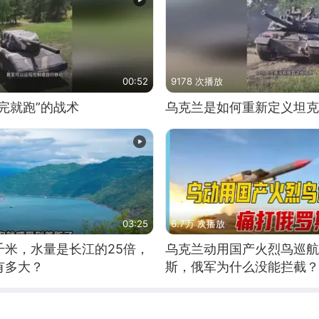
00:52
9178 次播放
完就跑”的战术
乌克兰是如何重新定义坦克
03:25
6.7万 次播放
千米，水量是长江的25倍，
乌克兰动用国产火烈鸟巡航
有多大？
斯，俄军为什么没能拦截？