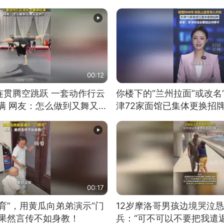
00:12
连贯腾空跳跃 一套动作行云
你楼下的“兰州拉面”或改名
满 网友：怎么做到又舞又武
津72家面馆已集体更换招
00:17
育”，用黄瓜向弟弟演示“门
12岁摩洛哥男孩边境哭泣
：果然言传不如身教！
兵：“可不可以不要把我遣返