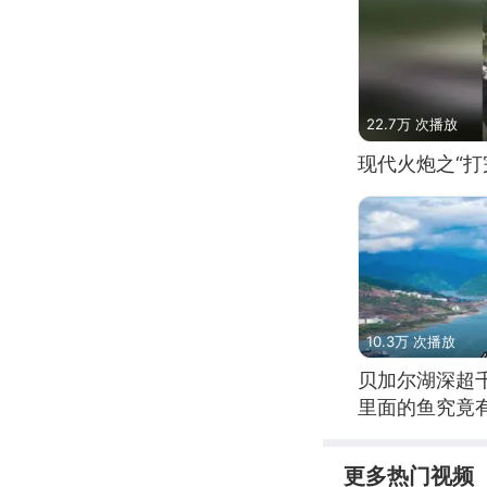
22.7万 次播放
现代火炮之“打
10.3万 次播放
贝加尔湖深超
里面的鱼究竟
更多热门视频