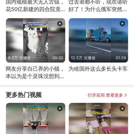
国内规模最大无人古镇，
过去谁都不听，现在请听
花50亿新建的四合院竟
好了！为什么俄军突然强
没人住，发生了啥
硬起来了？
8.6万 次播放
00:32
12.5万 次播放
01:29
网友分享自己养的小猫，
为啥国外这么多长头卡车
本以为是个灵珠没想到是
魔丸
更多热门视频
打开应用 查看更多