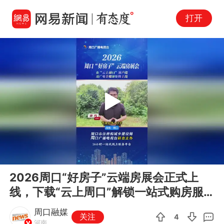
打开
Play
00:00
00:16
En
2026周口“好房子”云端房展会正式上
fu
线，下载“云上周口”解锁一站式购房服
务！
周口融媒
关注
4
河南