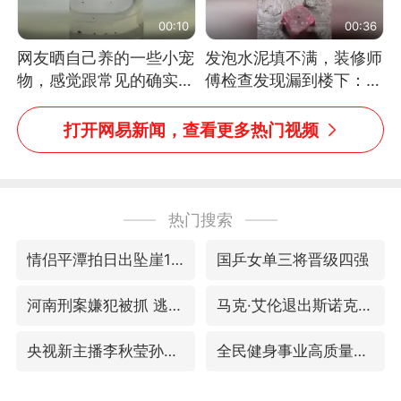
00:10
00:36
网友晒自己养的一些小宠
发泡水泥填不满，装修师
物，感觉跟常见的确实有
傅检查发现漏到楼下：出
些不一样
风口未延伸到外墙
打开网易新闻，查看更多热门视频
热门搜索
情侣平潭拍日出坠崖1死1伤
国乒女单三将晋级四强
河南刑案嫌犯被抓 逃窜时伤害多人
马克·艾伦退出斯诺克中国公开赛
央视新主播李秋莹孙亚鹏亮相
全民健身事业高质量发展