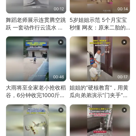
00:12
00:14
舞蹈老师展示连贯腾空跳
5岁姐姐示范 5个月宝宝
跃 一套动作行云流水 节
秒懂 网友：原来二胎的
奏感拉满 网友：怎么做
快乐长这样
到又舞又武的？
00:46
00:17
大雨将至全家老小抢收稻
姐姐的“硬核教育”，用黄
谷，6分钟收完1000斤，
瓜向弟弟演示“门夹手”，
没有一个人掉链子
网友：果然言传不如身
教！