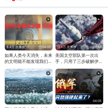
8.4万 次播放
04:05
11.9万 次播放
09:47
如果人类今天消失，未来
美国太空部队第一次出
的文明能不能发现我们存
手，只用了三步破解伊朗
在过？
防空
3.1万 次播放
16:34
04:05