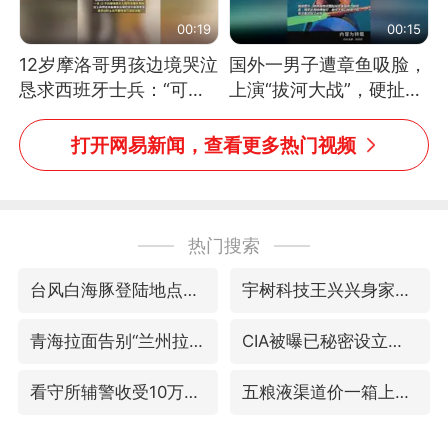
00:19
00:15
12岁摩洛哥男孩边境哭泣
国外一男子遭章鱼吸脸，
恳求西班牙士兵：“可不
上演“拔河大战”，硬扯加
可以不要把我遣返回国”
铁棒敲打方才挣脱
打开网易新闻，查看更多热门视频
热门搜索
台风白海豚登陆地点更新
宇树科技王兴兴身家有望超200亿元
青海拉面告别“兰州拉面”
CIA被曝已秘密设立古巴工作组
看守所辅警收受10万获刑1年
五粮液渠道价一箱上涨近百元