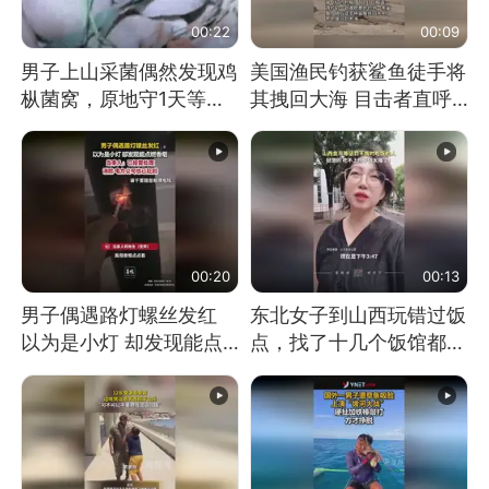
00:22
00:09
男子上山采菌偶然发现鸡
美国渔民钓获鲨鱼徒手将
枞菌窝，原地守1天等它
其拽回大海 目击者直呼
长大：挖了140多朵
震惊 （视频来源：参考
消息）
00:20
00:13
男子偶遇路灯螺丝发红
东北女子到山西玩错过饭
以为是小灯 却发现能点
点，找了十几个饭馆都没
燃香烟 当事人：已报警
开门：午休到几点
处理