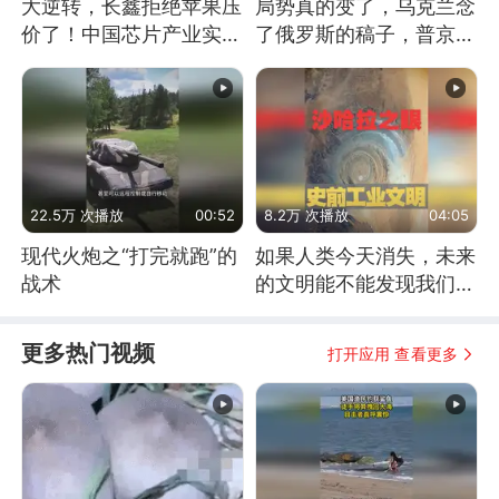
大逆转，长鑫拒绝苹果压
局势真的变了，乌克兰念
价了！中国芯片产业实现
了俄罗斯的稿子，普京说
怎样的逆袭？
战胜自己就是胜利
22.5万 次播放
00:52
8.2万 次播放
04:05
现代火炮之“打完就跑”的
如果人类今天消失，未来
战术
的文明能不能发现我们存
在过？
更多热门视频
打开应用 查看更多