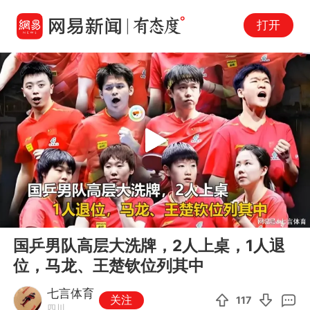
打开
Play
00:00
06:38
En
国乒男队高层大洗牌，2人上桌，1人退
fu
位，马龙、王楚钦位列其中
七言体育
关注
117
四川