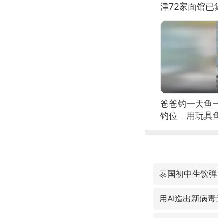
津72家面馆已
爸爸钓一天鱼
钓位，用玩具
泰国初中生饮弹
用AI造出新病