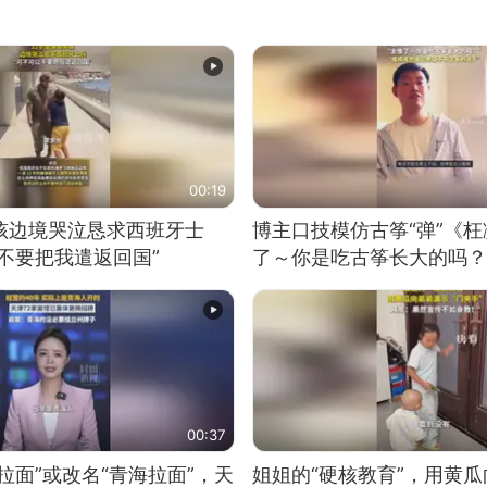
00:19
男孩边境哭泣恳求西班牙士
博主口技模仿古筝“弹”《枉
不要把我遣返回国”
了～你是吃古筝长大的吗？
位考级不带古筝的选手。”
日电讯）
00:37
拉面”或改名“青海拉面”，天
姐姐的“硬核教育”，用黄瓜