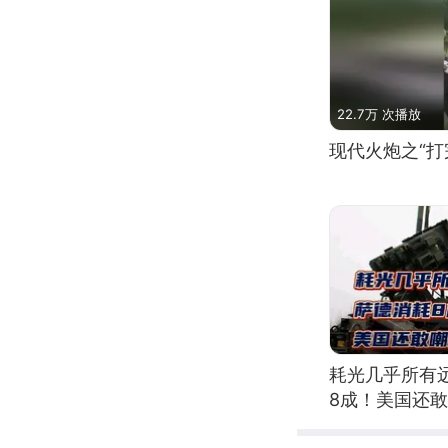
22.7万 次播放
现代火炮之“打
耗光几乎所有
8成！美国还