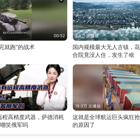
00:52
2.9万 次播放
完就跑”的战术
国内规模最大无人古镇，花
合院竟没人住，发生了啥
03:21
19.0万 次播放
远程高精度武器，萨德消耗
这就是全球航运巨头疯狂抢
敢嘲笑俄军吗
的原因了