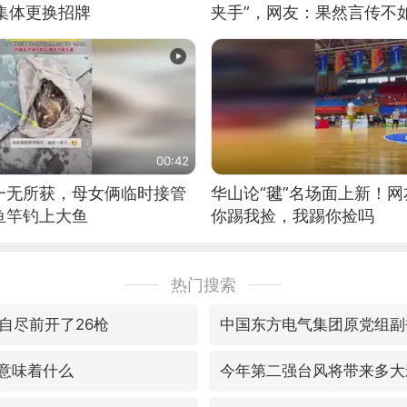
集体更换招牌
夹手”，网友：果然言传不
00:42
一无所获，母女俩临时接管
华山论“毽”名场面上新！
鱼竿钓上大鱼
你踢我捡，我踢你捡吗
热门搜索
自尽前开了26枪
毒意味着什么
今年第二强台风将带来多大