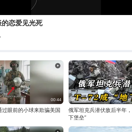
谈的恋爱见光死
视
00:44
3675 次播放
通过眼前的小球来欺骗美国
俄军坦克兵潜伏敌后半年，T
下堡垒”