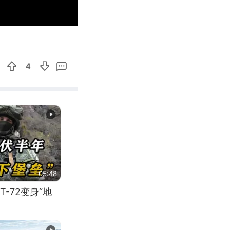
01:49
Enter
fullscreen
4
05:48
-72变身“地