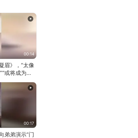
00:14
凝眉》，“太像
”“或将成为首
（来源：新华每
00:17
向弟弟演示“门