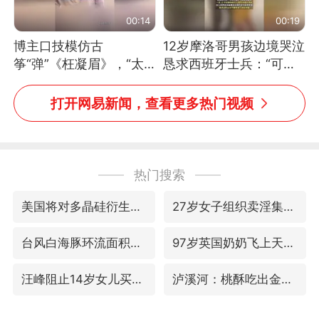
00:14
00:19
博主口技模仿古
12岁摩洛哥男孩边境哭泣
筝“弹”《枉凝眉》，“太
恳求西班牙士兵：“可不
像了～你是吃古筝长大的
可以不要把我遣返回国”
吗？”“或将成为首位考级
打开网易新闻，查看更多热门视频
不带古筝的选手。”（来
源：新华每日电讯）
热门搜索
美国将对多晶硅衍生品加征15%关税
27岁女子组织卖淫集团被悬赏通缉
台风白海豚环流面积近似13个浙江
97岁英国奶奶飞上天再破吉尼斯纪录
汪峰阻止14岁女儿买大牌
泸溪河：桃酥吃出金属牙冠视频不实