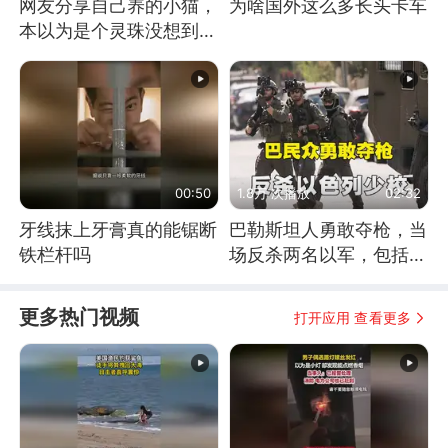
网友分享自己养的小猫，
为啥国外这么多长头卡车
本以为是个灵珠没想到是
魔丸
00:50
1.8万 次播放
02:32
牙线抹上牙膏真的能锯断
巴勒斯坦人勇敢夺枪，当
铁栏杆吗
场反杀两名以军，包括一
名少校
更多热门视频
打开应用 查看更多