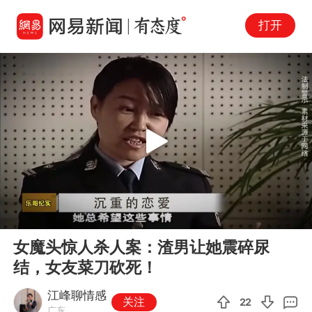
打开
Play
00:00
09:28
En
女魔头惊人杀人案：渣男让她震碎尿
fu
结，女友菜刀砍死！
江峰聊情感
关注
22
广东