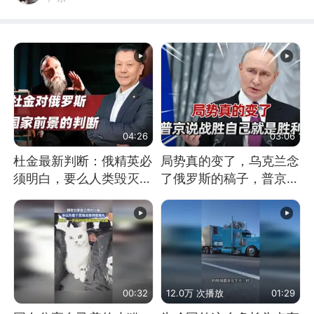
04:26
03:06
杜金最新判断：俄精英必
局势真的变了，乌克兰念
须明白，要么人类毁灭，
了俄罗斯的稿子，普京说
要么俄毁灭
战胜自己就是胜利
00:32
12.0万 次播放
01:29