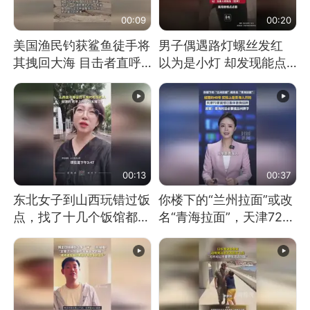
00:09
00:20
美国渔民钓获鲨鱼徒手将
男子偶遇路灯螺丝发红
其拽回大海 目击者直呼
以为是小灯 却发现能点
震惊 （视频来源：参考
燃香烟 当事人：已报警
消息）
处理
00:13
00:37
东北女子到山西玩错过饭
你楼下的“兰州拉面”或改
点，找了十几个饭馆都没
名“青海拉面”，天津72家
开门：午休到几点
面馆已集体更换招牌