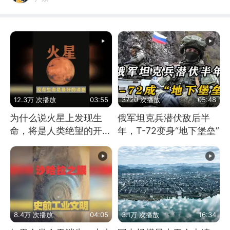
12.3万 次播放
03:55
3720 次播放
05:48
为什么说火星上发现生
俄军坦克兵潜伏敌后半
命，将是人类绝望的开
年，T-72变身“地下堡垒”
始？
8.4万 次播放
04:05
3.1万 次播放
16:34