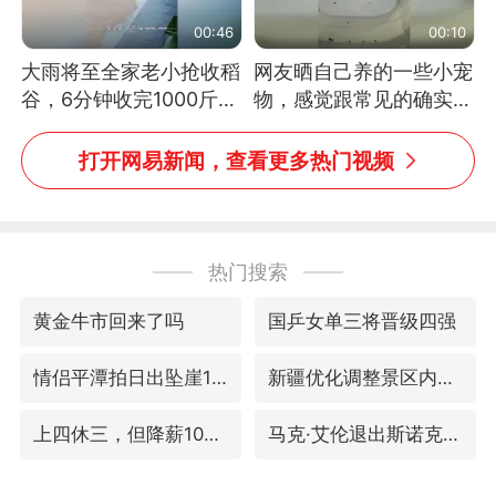
00:46
00:10
大雨将至全家老小抢收稻
网友晒自己养的一些小宠
谷，6分钟收完1000斤，
物，感觉跟常见的确实有
没有一个人掉链子
些不一样
打开网易新闻，查看更多热门视频
热门搜索
黄金牛市回来了吗
国乒女单三将晋级四强
情侣平潭拍日出坠崖1死1伤
新疆优化调整景区内自驾服务费
上四休三，但降薪1000元，你接受吗？
马克·艾伦退出斯诺克中国公开赛