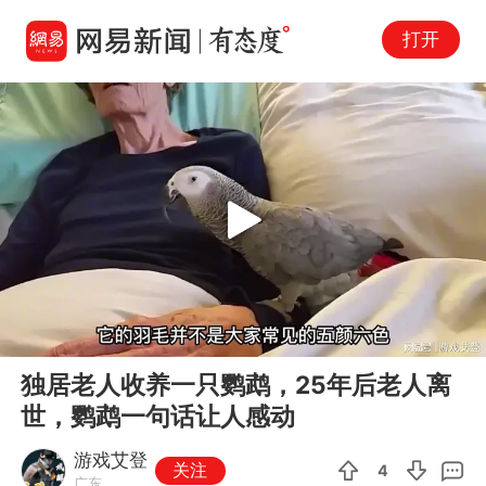
打开
Play
00:00
08:19
En
独居老人收养一只鹦鹉，25年后老人离
fu
世，鹦鹉一句话让人感动
游戏艾登
关注
4
广东