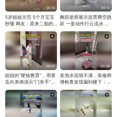
00:14
00:12
5岁姐姐示范 5个月宝宝
舞蹈老师展示连贯腾空跳
秒懂 网友：原来二胎的
跃 一套动作行云流水 节
快乐长这样
奏感拉满 网友：怎么做
到又舞又武的？
00:17
00:36
姐姐的“硬核教育”，用黄
发泡水泥填不满，装修师
瓜向弟弟演示“门夹手”，
傅检查发现漏到楼下：出
网友：果然言传不如身
风口未延伸到外墙
教！