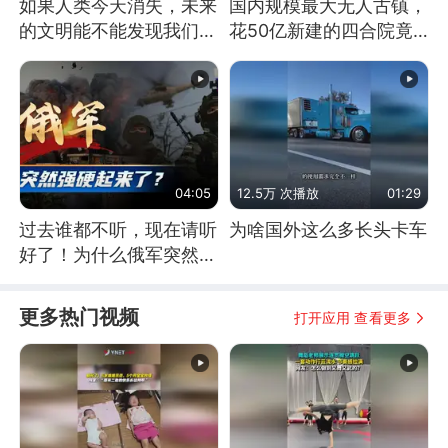
如果人类今天消失，未来
国内规模最大无人古镇，
的文明能不能发现我们存
花50亿新建的四合院竟
在过？
没人住，发生了啥
04:05
12.5万 次播放
01:29
过去谁都不听，现在请听
为啥国外这么多长头卡车
好了！为什么俄军突然强
硬起来了？
更多热门视频
打开应用 查看更多