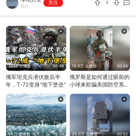
关注
1
四川
3649 次播放
05:48
19.9万 次播放
00:44
俄军坦克兵潜伏敌后半
俄罗斯是如何通过眼前的
年，T-72变身“地下堡垒”
小球来欺骗美国防空系统
的
1.9万 次播放
16:34
25.0万 次播放
00:52