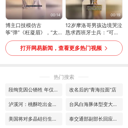
00:14
00:19
博主口技模仿古
12岁摩洛哥男孩边境哭泣
筝“弹”《枉凝眉》，“太
恳求西班牙士兵：“可不
像了～你是吃古筝长大的
可以不要把我遣返回国”
吗？”“或将成为首位考级
打开网易新闻，查看更多热门视频
不带古筝的选手。”（来
源：新华每日电讯）
热门搜索
段绚竞因公牺牲 年仅44岁
改名后的“青海拉面”店
泸溪河：桃酥吃出金属牙冠视频不实
台风白海豚体型变大近似13个浙江面积
美国将对多晶硅衍生品加征15%关税
泰交通部副部长回应中国人遭歧视手势