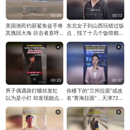
00:09
00:13
美国渔民钓获鲨鱼徒手将
东北女子到山西玩错过饭
其拽回大海 目击者直呼
点，找了十几个饭馆都没
震惊 （视频来源：参考
开门：午休到几点
消息）
00:20
00:37
男子偶遇路灯螺丝发红
你楼下的“兰州拉面”或改
以为是小灯 却发现能点
名“青海拉面”，天津72家
燃香烟 当事人：已报警
面馆已集体更换招牌
处理