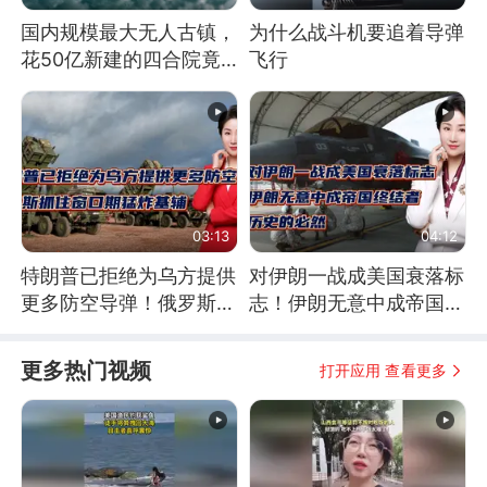
国内规模最大无人古镇，
为什么战斗机要追着导弹
花50亿新建的四合院竟
飞行
没人住，发生了啥
03:13
04:12
特朗普已拒绝为乌方提供
对伊朗一战成美国衰落标
更多防空导弹！俄罗斯抓
志！伊朗无意中成帝国终
住窗口期猛炸基辅
结者！历史的必然
更多热门视频
打开应用 查看更多