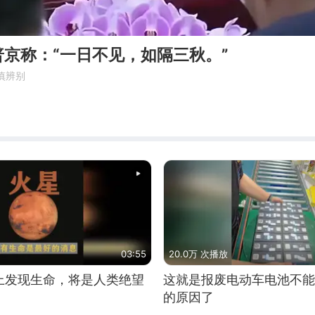
京称：“一日不见，如隔三秋。”
慎辨别
03:55
20.0万 次播放
上发现生命，将是人类绝望
这就是报废电动车电池不能
的原因了