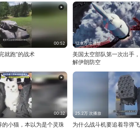
00:52
12.0万 次播放
完就跑”的战术
美国太空部队第一次出手，
解伊朗防空
00:32
25.2万 次播放
养的小猫，本以为是个灵珠
为什么战斗机要追着导弹飞