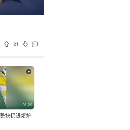
01:00
Enter
fullscreen
21
01:29
整块扔进熔炉