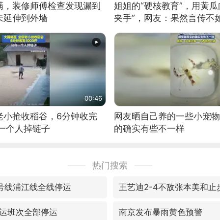
满，装修师傅检查发现漏到
姐姐的“硬核教育”，用黄瓜
未延伸到外墙
夹手”，网友：果然言传不
00:46
老小抢收稻谷，6分钟收完
网友晒自己养的一些小宠物
有一个人掉链子
的确实有些不一样
热门搜索
6号线浦江线全线停运
王艺迪2-4不敌张本美和止
运班次全部停运
南京发布暴雨黄色预警