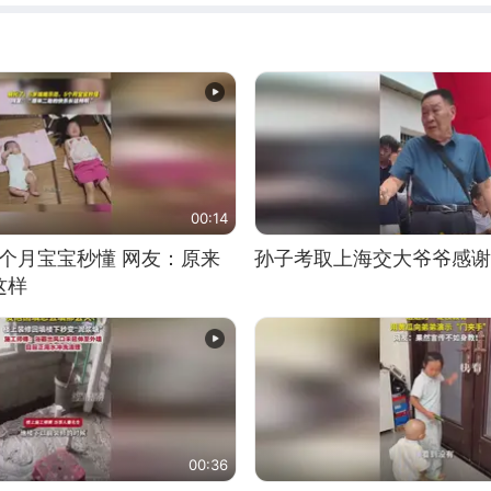
00:14
5个月宝宝秒懂 网友：原来
孙子考取上海交大爷爷感谢
这样
00:36