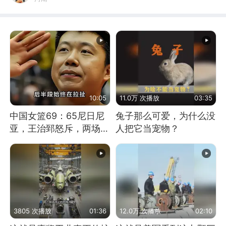
10:05
11.0万 次播放
03:35
中国女篮69：65尼日尼
兔子那么可爱，为什么没
亚，王治郅怒斥，两场下
人把它当宠物？
来一点进步没有？
3805 次播放
01:36
12.0万 次播放
02:10