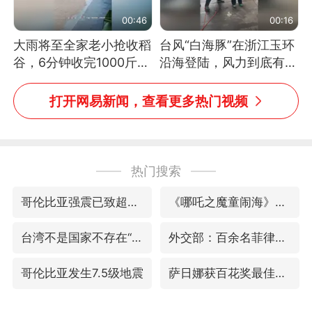
00:46
00:16
大雨将至全家老小抢收稻
台风“白海豚”在浙江玉环
谷，6分钟收完1000斤，
沿海登陆，风力到底有多
没有一个人掉链子
大？记者腰上拴着安全
绳，依然站不稳
打开网易新闻，查看更多热门视频
热门搜索
哥伦比亚强震已致超20人死亡
《哪吒之魔童闹海》获百花奖最佳影片
台湾不是国家不存在“国格”
外交部：百余名菲律宾公民因非法就业、非法居留被依法处理
哥伦比亚发生7.5级地震
萨日娜获百花奖最佳女配角