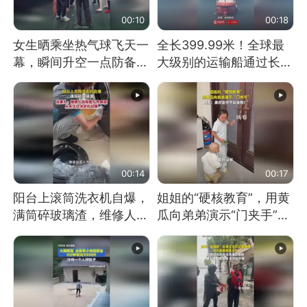
00:10
00:18
女生晒乘坐热气球飞天一
全长399.99米！全球最
幕，瞬间升空一点防备都
大级别的运输船通过长江
没有
大桥这一幕，太震撼了！
00:14
00:17
阳台上滚筒洗衣机自爆，
姐姐的“硬核教育”，用黄
满筒碎玻璃渣，维修人员
瓜向弟弟演示“门夹手”，
称是人为原因，从未见过
网友：果然言传不如身
洗衣机自爆
教！