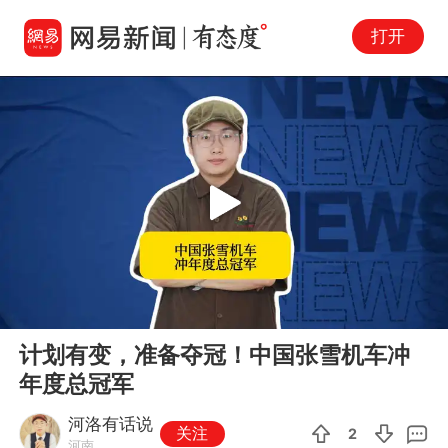
打开
Play
00:00
01:12
En
计划有变，准备夺冠！中国张雪机车冲
fu
年度总冠军
河洛有话说
关注
2
河南