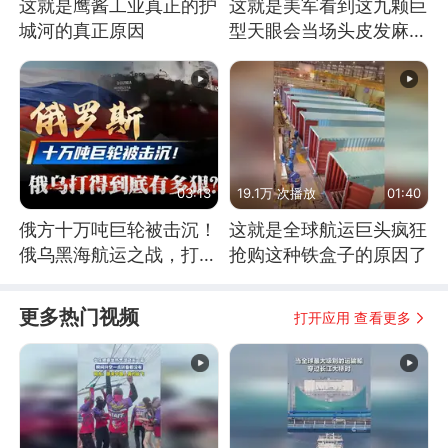
这就是鹰酱工业真正的护
这就是美军看到这九颗巨
城河的真正原因
型天眼会当场头皮发麻的
原因
03:13
19.1万 次播放
01:40
俄方十万吨巨轮被击沉！
这就是全球航运巨头疯狂
俄乌黑海航运之战，打得
抢购这种铁盒子的原因了
到底有多狠？
更多热门视频
打开应用 查看更多