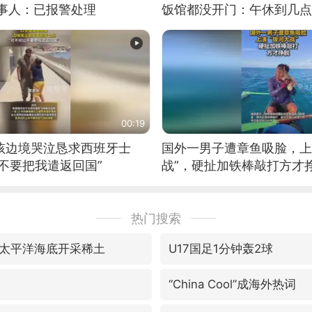
当事人：已报警处理
饭馆都没开门：午休到几点
00:19
男孩边境哭泣恳求西班牙士
国外一男子遭章鱼吸脸，上
不要把我遣返回国”
战”，硬扯加铁棒敲打方才
热门搜索
太平洋海底开采稀土
U17国足1分钟轰2球
“China Cool”成海外热词