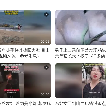
00:09
鲨鱼徒手将其拽回大海 目击
男子上山采菌偶然发现鸡枞
（视频来源：参考消息）
天等它长大：挖了140多朵
00:20
丝发红 以为是小灯 却发现
东北女子到山西玩错过饭点