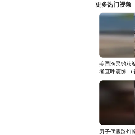
更多热门视频
美国渔民钓获
者直呼震惊 
男子偶遇路灯螺