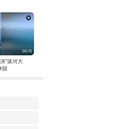
00:15
演“拔河大
挣脱