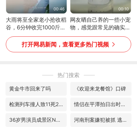
00:46
00:10
大雨将至全家老小抢收稻
网友晒自己养的一些小宠
谷，6分钟收完1000斤，
物，感觉跟常见的确实有
没有一个人掉链子
些不一样
打开网易新闻，查看更多热门视频
热门搜索
黄金牛市回来了吗
《欢迎来龙餐馆》口碑
检测列车撞人致11死2伤 涉事单位被罚
情侣在平潭拍日出时坠崖致一死一伤
36岁男演员成景区NPC后人气爆棚
河南刑案嫌犯被抓 逃窜时伤害多人