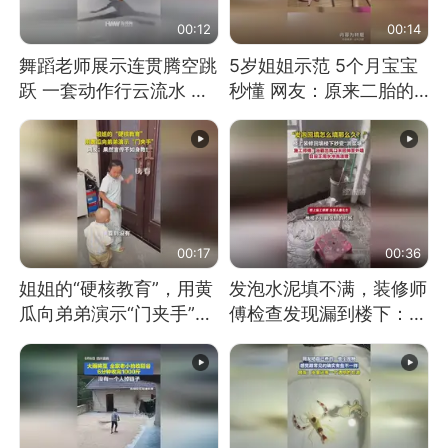
00:12
00:14
舞蹈老师展示连贯腾空跳
5岁姐姐示范 5个月宝宝
跃 一套动作行云流水 节
秒懂 网友：原来二胎的
奏感拉满 网友：怎么做
快乐长这样
到又舞又武的？
00:17
00:36
姐姐的“硬核教育”，用黄
发泡水泥填不满，装修师
瓜向弟弟演示“门夹手”，
傅检查发现漏到楼下：出
网友：果然言传不如身
风口未延伸到外墙
教！