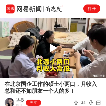
打开
Play
00:00
01:15
En
在北京国企工作的硕士小两口，月收入
fu
总和还不如朋友一个人的多！
诗晏
关注
34
四川