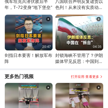
俄军坦克兵潜伏敌后半
八国联合声明反复谴责以
年，T-72变身“地下堡垒”
色列！从来没有实质动
作！根源是惧怕美国
20:47
04:35
剑指日本要害！解放军布
封锁海峡不管用了？伊朗
阵
媒体罕见反思：中国到底
是不是在"拆台"
更多热门视频
打开应用 查看更多