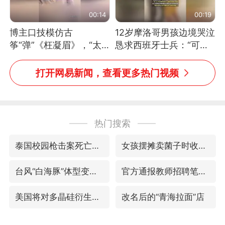
00:14
00:19
博主口技模仿古
12岁摩洛哥男孩边境哭泣
筝“弹”《枉凝眉》，“太
恳求西班牙士兵：“可不
像了～你是吃古筝长大的
可以不要把我遣返回国”
吗？”“或将成为首位考级
打开网易新闻，查看更多热门视频
不带古筝的选手。”（来
源：新华每日电讯）
热门搜索
泰国校园枪击案死亡人数升至7人
女孩摆摊卖菌子时收到北大通知书
台风“白海豚”体型变大！环流面积接近13个浙江那么大
官方通报教师招聘笔试前13名被淘汰
美国将对多晶硅衍生品加征15%关税
改名后的“青海拉面”店