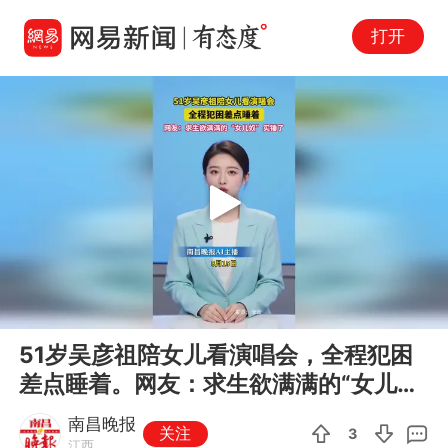
打开
Play
00:00
00:23
En
51岁吴彦祖陪女儿看演唱会，全程犯困
fu
差点睡着。网友：求生欲满满的“女儿
奴”实锤了
南昌晚报
关注
3
江西