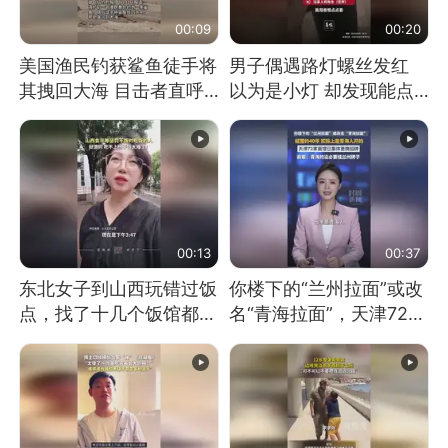
00:09
00:20
美国渔民钓获鲨鱼徒手将
男子偶遇路灯螺丝发红
其拽回大海 目击者直呼
以为是小灯 却发现能点
震惊 （视频来源：参考
燃香烟 当事人：已报警
消息）
处理
00:13
00:37
东北女子到山西玩错过饭
你楼下的“兰州拉面”或改
点，找了十几个饭馆都没
名“青海拉面”，天津72家
开门：午休到几点
面馆已集体更换招牌