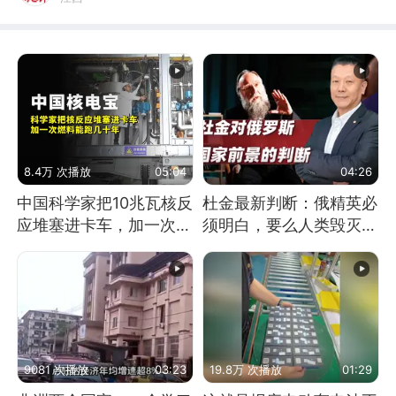
8.4万 次播放
05:04
04:26
中国科学家把10兆瓦核反
杜金最新判断：俄精英必
应堆塞进卡车，加一次燃
须明白，要么人类毁灭，
料能跑几十年
要么俄毁灭
9081 次播放
03:23
19.8万 次播放
01:29