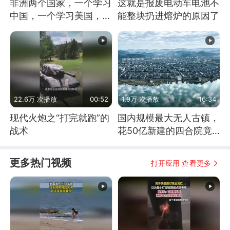
非洲两个国家，一个学习
这就是报废电动车电池不
中国，一个学习美国，结
能整块扔进熔炉的原因了
果怎么样了？
22.6万 次播放
00:52
1.9万 次播放
16:34
现代火炮之“打完就跑”的
国内规模最大无人古镇，
战术
花50亿新建的四合院竟
没人住，发生了啥
更多热门视频
打开应用 查看更多