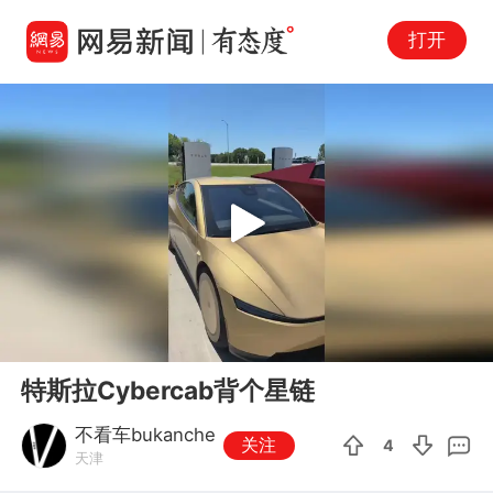
打开
Play
00:00
00:13
En
特斯拉Cybercab背个星链
fu
不看车bukanche
关注
4
天津