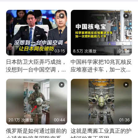
03:15
8.5万 次播放
05:04
日本防卫大臣弄巧成拙，
中国科学家把10兆瓦核反
没想到一台中国空调，让
应堆塞进卡车，加一次燃
日本网友破防
料能跑几十年
20.1万 次播放
00:44
01:36
俄罗斯是如何通过眼前的
这就是鹰酱工业真正的护