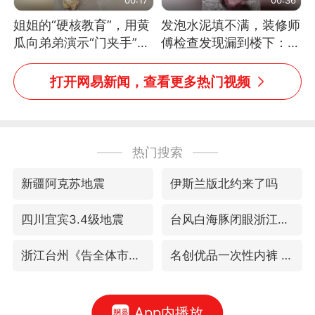
姐姐的“硬核教育”，用黄
发泡水泥填不满，装修师
瓜向弟弟演示“门夹手”，
傅检查发现漏到楼下：出
网友：果然言传不如身
风口未延伸到外墙
教！
打开网易新闻，查看更多热门视频
热门搜索
新疆阿克苏地震
伊斯兰版北约来了吗
四川宜宾3.4级地震
台风白海豚闭眼浙江上海处于危险半圆
浙江台州《告全体市民书》
名创优品一次性内裤 颜面尽失
App内播放