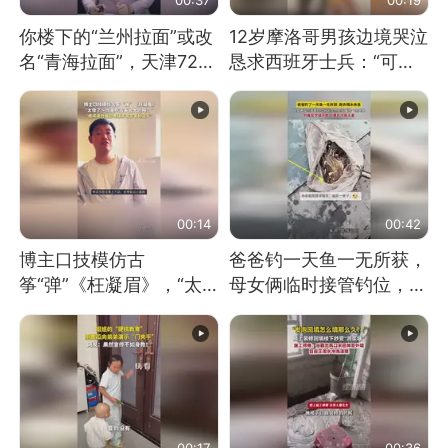
你楼下的“兰州拉面”或改
12岁摩洛哥男孩边境哭泣
名“青海拉面”，天津72家
恳求西班牙士兵：“可不
面馆已集体更换招牌
可以不要把我遣返回国”
00:14
00:42
博主口技模仿古
爸爸钓一天鱼一无所获，
筝“弹”《枉凝眉》，“太
母女俩临时接管钓位，用
像了～你是吃古筝长大的
玩具鱼竿钓上大鱼
吗？”“或将成为首位考级
不带古筝的选手。”（来
源：新华每日电讯）
00:17
00:36