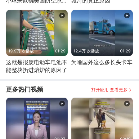
小球来欺骗美国防空系统
城河的真正原因
的
19.9万 次播放
01:29
12.4万 次播放
01:29
这就是报废电动车电池不
为啥国外这么多长头卡车
能整块扔进熔炉的原因了
更多热门视频
打开应用 查看更多
00:37
00:19