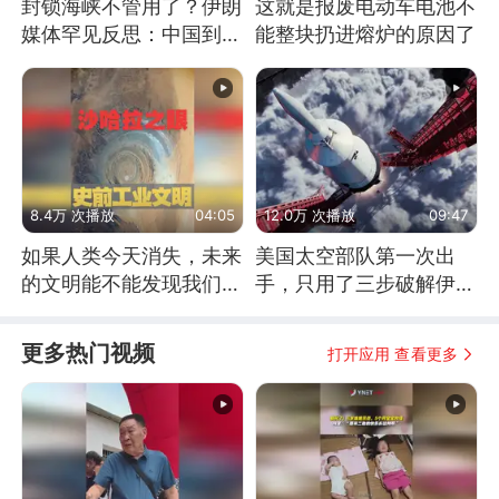
封锁海峡不管用了？伊朗
这就是报废电动车电池不
媒体罕见反思：中国到底
能整块扔进熔炉的原因了
是不是在"拆台"
8.4万 次播放
04:05
12.0万 次播放
09:47
如果人类今天消失，未来
美国太空部队第一次出
的文明能不能发现我们存
手，只用了三步破解伊朗
在过？
防空
更多热门视频
打开应用 查看更多