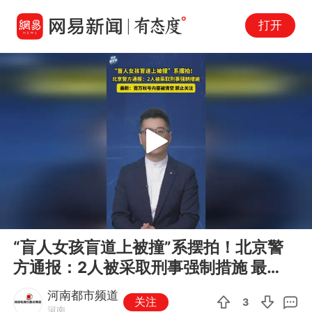
打开
Play
00:00
00:25
En
“盲人女孩盲道上被撞”系摆拍！北京警
fu
方通报：2人被采取刑事强制措施 最
新：百万账号内容被清空 禁止关注
河南都市频道
关注
3
河南