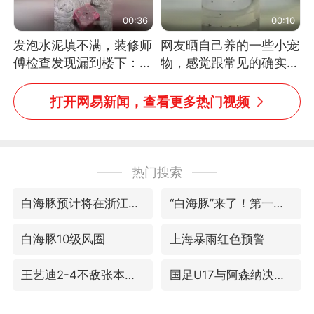
00:36
00:10
发泡水泥填不满，装修师
网友晒自己养的一些小宠
傅检查发现漏到楼下：出
物，感觉跟常见的确实有
风口未延伸到外墙
些不一样
打开网易新闻，查看更多热门视频
热门搜索
白海豚预计将在浙江苍南到三门一带登陆
“白海豚”来了！第一批飞机已绑好
白海豚10级风圈
上海暴雨红色预警
王艺迪2-4不敌张本美和止步4强
国足U17与阿森纳决赛取消 并列冠军