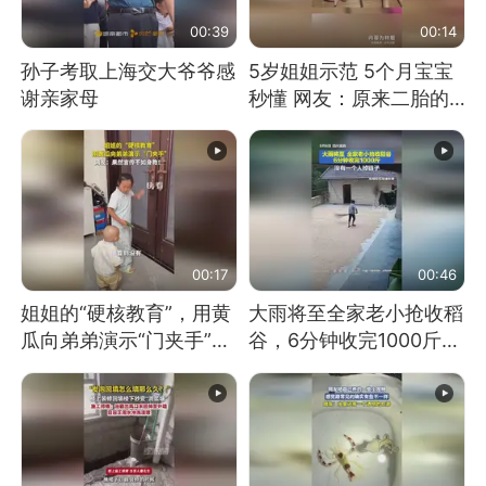
00:39
00:14
孙子考取上海交大爷爷感
5岁姐姐示范 5个月宝宝
谢亲家母
秒懂 网友：原来二胎的
快乐长这样
00:17
00:46
姐姐的“硬核教育”，用黄
大雨将至全家老小抢收稻
瓜向弟弟演示“门夹手”，
谷，6分钟收完1000斤，
网友：果然言传不如身
没有一个人掉链子
教！