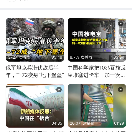
3727 次播放
05:48
8.7万 次播放
05:04
俄军坦克兵潜伏敌后半
中国科学家把10兆瓦核反
年，T-72变身“地下堡垒”
应堆塞进卡车，加一次燃
料能跑几十年
04:35
20.0万 次播放
01:29