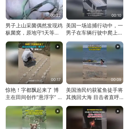
00:22
00:10
男子上山采菌偶然发现鸡
美国一场追捕行动中，一
枞菌窝，原地守1天等它
男子在车辆行驶中爬上车
长大：挖了140多朵
顶跳舞。（新京报）
00:17
00:09
惊艳！字都飘起来了 博
美国渔民钓获鲨鱼徒手将
主在田间创作“悬浮字” 网
其拽回大海 目击者直呼
友：真·裸眼3D！
震惊 （视频来源：参考
消息）