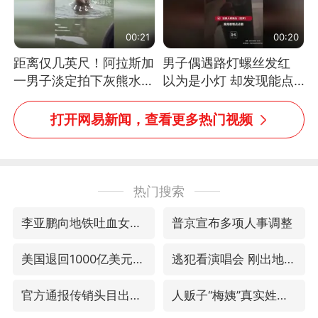
00:21
00:20
距离仅几英尺！阿拉斯加
男子偶遇路灯螺丝发红
一男子淡定拍下灰熊水中
以为是小灯 却发现能点
捕食鲑鱼全程
燃香烟 当事人：已报警
处理
打开网易新闻，查看更多热门视频
热门搜索
李亚鹏向地铁吐血女孩捐99999元
普京宣布多项人事调整
美国退回1000亿美元关税
逃犯看演唱会 刚出地铁就被逮住
官方通报传销头目出狱办书院
人贩子“梅姨”真实姓名曝光