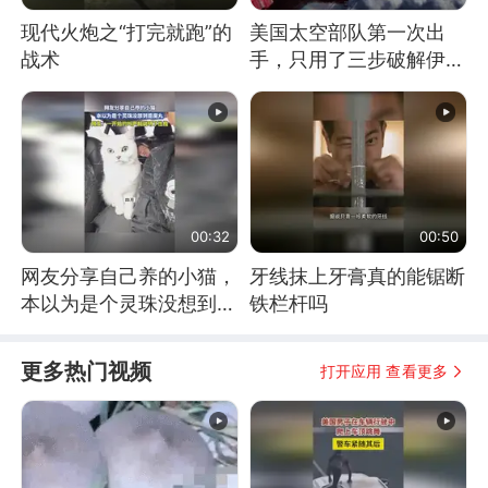
现代火炮之“打完就跑”的
美国太空部队第一次出
战术
手，只用了三步破解伊朗
防空
00:32
00:50
网友分享自己养的小猫，
牙线抹上牙膏真的能锯断
本以为是个灵珠没想到是
铁栏杆吗
魔丸
更多热门视频
打开应用 查看更多