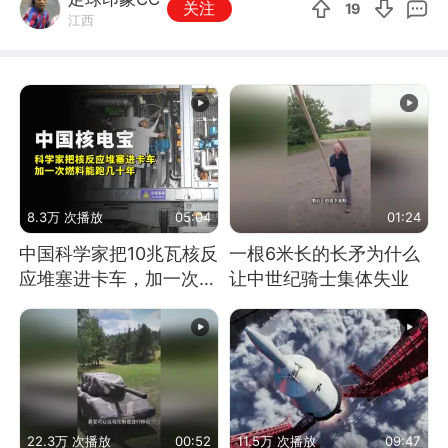
关注
19
江西
8.3万 次播放
05:04
01:24
中国科学家把10兆瓦核反
一根6米长的长矛为什么
应堆塞进卡车，加一次燃
让中世纪骑士集体失业
料能跑几十年
22.3万 次播放
00:52
11.5万 次播放
09:47