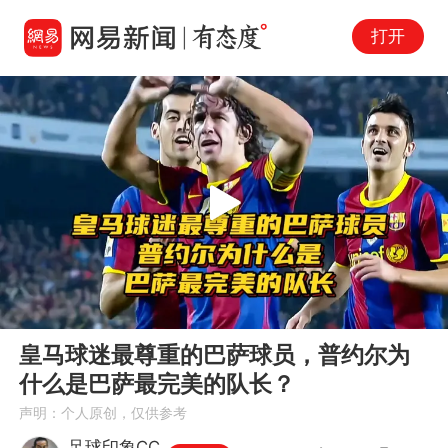
打开
Play
00:00
01:49
En
皇马球迷最尊重的巴萨球员，普约尔为
fu
什么是巴萨最完美的队长？
声明：个人原创，仅供参考
足球印象CC