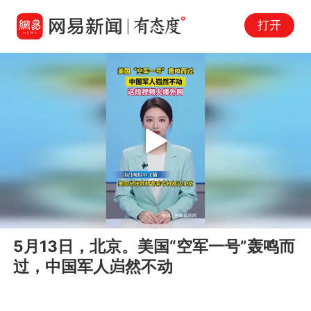
打开
Play
00:00
00:15
En
5月13日，北京。美国“空军一号”轰鸣而
fu
过，中国军人岿然不动