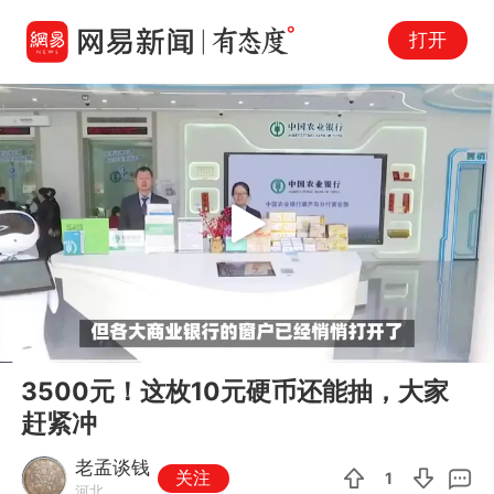
打开
Play
00:00
01:27
En
3500元！这枚10元硬币还能抽，大家
fu
赶紧冲
老孟谈钱
关注
1
河北