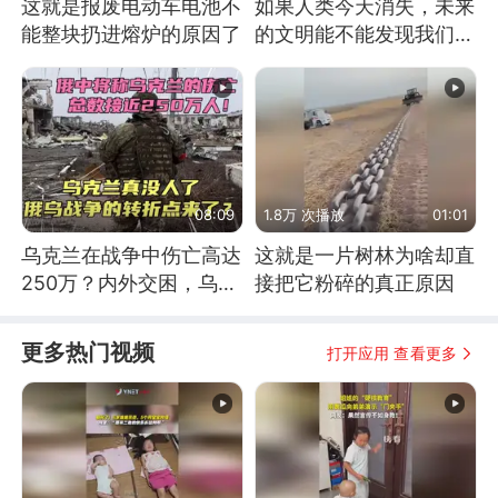
这就是报废电动车电池不
如果人类今天消失，未来
能整块扔进熔炉的原因了
的文明能不能发现我们存
在过？
08:09
1.8万 次播放
01:01
乌克兰在战争中伤亡高达
这就是一片树林为啥却直
250万？内外交困，乌克
接把它粉碎的真正原因
兰这下真没人了！
更多热门视频
打开应用 查看更多