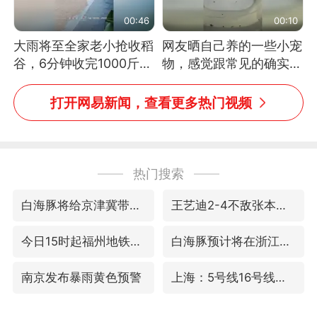
00:46
00:10
大雨将至全家老小抢收稻
网友晒自己养的一些小宠
谷，6分钟收完1000斤，
物，感觉跟常见的确实有
没有一个人掉链子
些不一样
打开网易新闻，查看更多热门视频
热门搜索
白海豚将给京津冀带来大暴雨
王艺迪2-4不敌张本美和止步4强
今日15时起福州地铁高架区段停运
白海豚预计将在浙江苍南到三门一带登陆
南京发布暴雨黄色预警
上海：5号线16号线浦江线全线停运