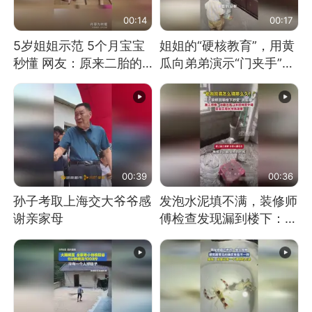
00:14
00:17
5岁姐姐示范 5个月宝宝
姐姐的“硬核教育”，用黄
秒懂 网友：原来二胎的
瓜向弟弟演示“门夹手”，
快乐长这样
网友：果然言传不如身
教！
00:39
00:36
孙子考取上海交大爷爷感
发泡水泥填不满，装修师
谢亲家母
傅检查发现漏到楼下：出
风口未延伸到外墙