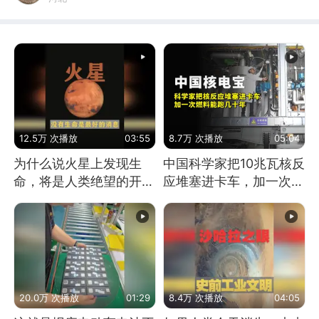
12.5万 次播放
03:55
8.7万 次播放
05:04
为什么说火星上发现生
中国科学家把10兆瓦核反
命，将是人类绝望的开
应堆塞进卡车，加一次燃
始？
料能跑几十年
20.0万 次播放
01:29
8.4万 次播放
04:05