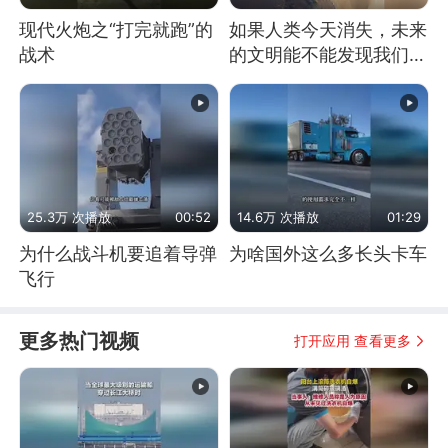
现代火炮之“打完就跑”的
如果人类今天消失，未来
战术
的文明能不能发现我们存
在过？
25.3万 次播放
00:52
14.6万 次播放
01:29
为什么战斗机要追着导弹
为啥国外这么多长头卡车
飞行
更多热门视频
打开应用 查看更多