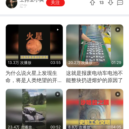
关注
13
辽宁
13.3万 次播放
03:55
20.2万 次播放
01:29
为什么说火星上发现生
这就是报废电动车电池不
命，将是人类绝望的开
能整块扔进熔炉的原因了
始？
23.4万 次播放
00:52
8.8万 次播放
04:05