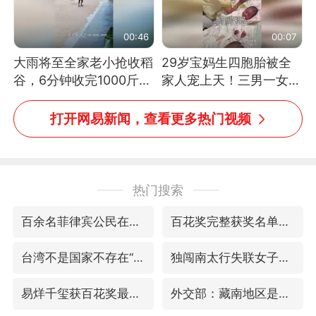
00:46
00:07
大雨将至全家老小抢收稻
29岁宝妈生四胞胎被全
谷，6分钟收完1000斤，
家人宠上天！三男一女孕
没有一个人掉链子
期胖了近60斤产后丈夫
挑花样做饭
打开网易新闻，查看更多热门视频
热门搜索
百余名菲律宾公民在中国被依法处理
百花奖完整获奖名单公布
台湾不是国家不存在“国格”
独闯南太行失联女子遗体已找到
易烊千玺获百花奖最佳男主角
外交部：藏南地区是中国领土