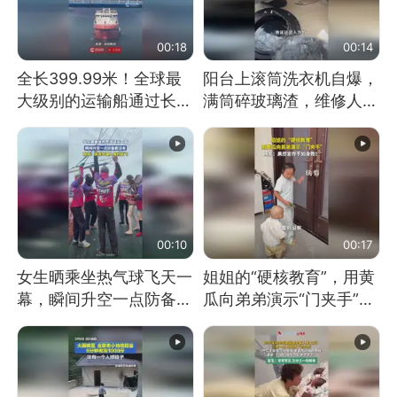
00:18
00:14
全长399.99米！全球最
阳台上滚筒洗衣机自爆，
大级别的运输船通过长江
满筒碎玻璃渣，维修人员
大桥这一幕，太震撼了！
称是人为原因，从未见过
洗衣机自爆
00:10
00:17
女生晒乘坐热气球飞天一
姐姐的“硬核教育”，用黄
幕，瞬间升空一点防备都
瓜向弟弟演示“门夹手”，
没有
网友：果然言传不如身
教！