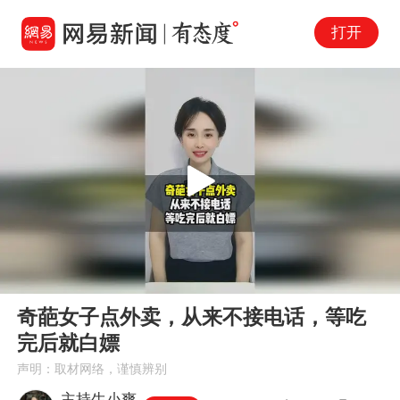
打开
Play
00:00
01:41
En
奇葩女子点外卖，从来不接电话，等吃
fu
完后就白嫖
声明：取材网络，谨慎辨别
主持生小爽