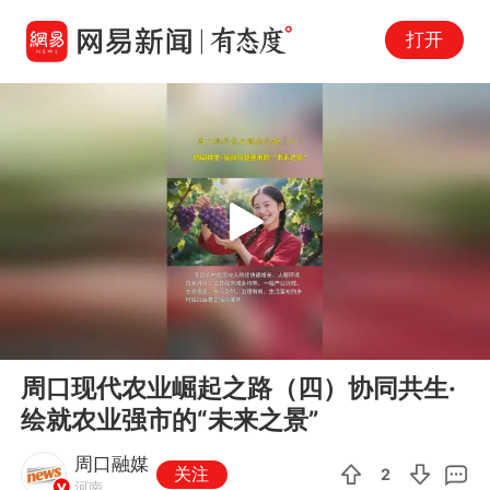
打开
Play
00:00
00:23
En
周口现代农业崛起之路（四）协同共生·
fu
绘就农业强市的“未来之景”
周口融媒
关注
2
河南