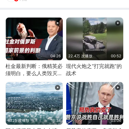
04:26
22.4万 次播放
00:52
杜金最新判断：俄精英必
现代火炮之“打完就跑”的
须明白，要么人类毁灭，
战术
要么俄毁灭
6225 次播放
16:34
03:06