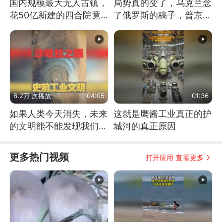
国内规模最大无人古镇，
局势真的变了，乌克兰念
花50亿新建的四合院竟
了俄罗斯的稿子，普京说
没人住，发生了啥
战胜自己就是胜利
8.2万 次播放
04:05
01:36
如果人类今天消失，未来
这就是鹰酱工业真正的护
的文明能不能发现我们存
城河的真正原因
在过？
更多热门视频
打开应用 查看更多