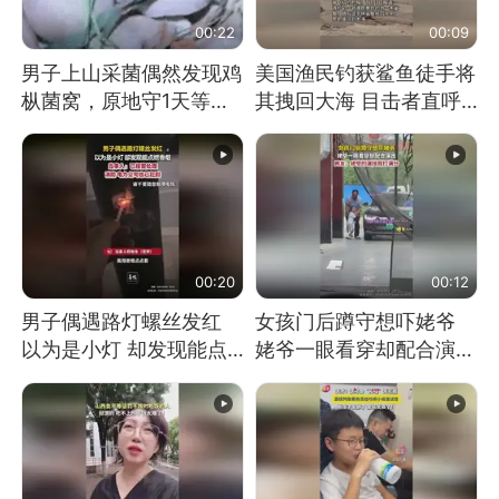
00:22
00:09
男子上山采菌偶然发现鸡
美国渔民钓获鲨鱼徒手将
枞菌窝，原地守1天等它
其拽回大海 目击者直呼
长大：挖了140多朵
震惊 （视频来源：参考
消息）
00:20
00:12
男子偶遇路灯螺丝发红
女孩门后蹲守想吓姥爷
以为是小灯 却发现能点
姥爷一眼看穿却配合演出
燃香烟 当事人：已报警
网友：姥爷的演技我打满
处理
分