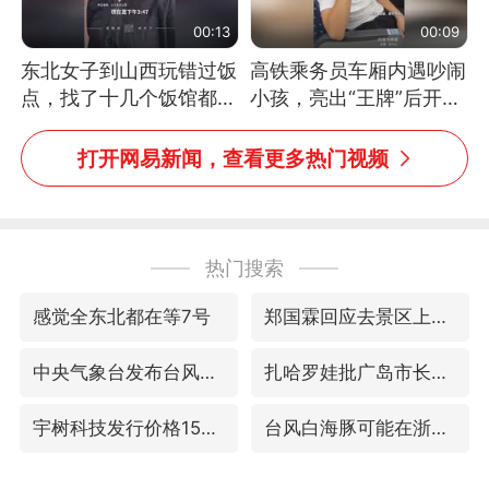
00:13
00:09
东北女子到山西玩错过饭
高铁乘务员车厢内遇吵闹
点，找了十几个饭馆都没
小孩，亮出“王牌”后开启
开门：午休到几点
一键静音
打开网易新闻，查看更多热门视频
热门搜索
感觉全东北都在等7号
郑国霖回应去景区上班被保安拦下
中央气象台发布台风黄色预警
扎哈罗娃批广岛市长不提美国原子弹
宇树科技发行价格150.80元/股
台风白海豚可能在浙闽沿海登陆