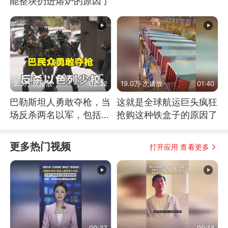
能整块扔进熔炉的原因了
2.3万 次播放
02:32
19.0万 次播放
01:40
巴勒斯坦人勇敢夺枪，当
这就是全球航运巨头疯狂
场反杀两名以军，包括一
抢购这种铁盒子的原因了
名少校
更多热门视频
打开应用 查看更多
00:37
00:14