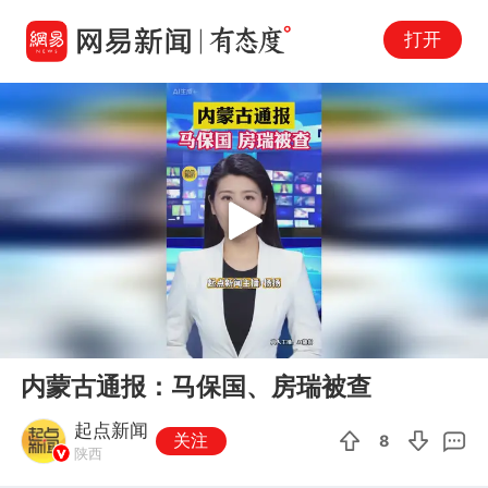
打开
Play
00:00
00:17
En
内蒙古通报：马保国、房瑞被查
fu
起点新闻
关注
8
陕西