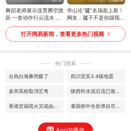
舞蹈老师展示连贯腾空跳
华山论“毽”名场面上新！
跃 一套动作行云流水 节
网友：毽子不是你踢我
奏感拉满 网友：怎么做
捡，我踢你捡吗
到又舞又武的？
打开网易新闻，查看更多热门视频
热门搜索
台风白海豚闭眼了
四川宜宾3.4级地震
多所高校取消艺考
陕西柞水泥石流已致2死 仍有1人失联
香港宏福苑火灾或由烟头引起
泰国初中生饮弹自尽前开了26枪
App内播放