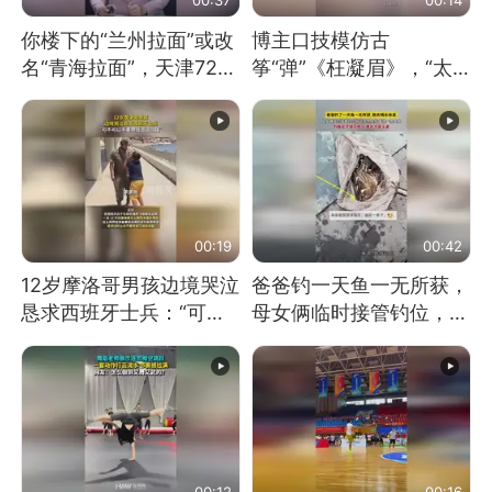
你楼下的“兰州拉面”或改
博主口技模仿古
名“青海拉面”，天津72家
筝“弹”《枉凝眉》，“太
面馆已集体更换招牌
像了～你是吃古筝长大的
吗？”“或将成为首位考级
不带古筝的选手。”（来
源：新华每日电讯）
00:19
00:42
12岁摩洛哥男孩边境哭泣
爸爸钓一天鱼一无所获，
恳求西班牙士兵：“可不
母女俩临时接管钓位，用
可以不要把我遣返回国”
玩具鱼竿钓上大鱼
00:12
00:16