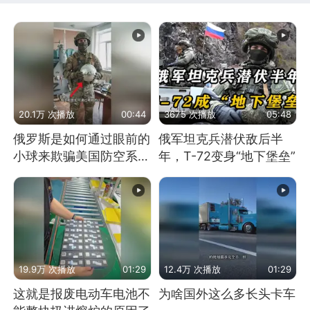
20.1万 次播放
00:44
3675 次播放
05:48
俄罗斯是如何通过眼前的
俄军坦克兵潜伏敌后半
小球来欺骗美国防空系统
年，T-72变身“地下堡垒”
的
19.9万 次播放
01:29
12.4万 次播放
01:29
这就是报废电动车电池不
为啥国外这么多长头卡车