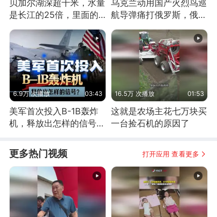
贝加尔湖深超千米，水量
乌克兰动用国产火烈鸟巡
是长江的25倍，里面的
航导弹痛打俄罗斯，俄军
鱼究竟有多大？
为什么没能拦截？
6.9万 次播放
03:43
16.5万 次播放
01:53
美军首次投入B-1B轰炸
这就是农场主花七万块买
机，释放出怎样的信号？
一台捡石机的原因了
为何伊朗拦不住？
更多热门视频
打开应用 查看更多