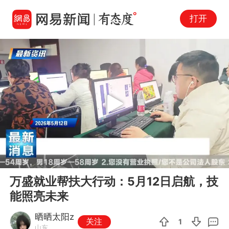
打开
Play
00:00
00:28
En
万盛就业帮扶大行动：5月12日启航，技
fu
能照亮未来
晒晒太阳z
关注
1
山东