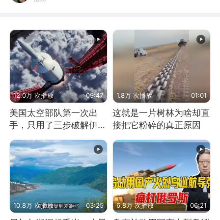
12.0万 次播放
09:47
1.8万 次播放
01:01
美国太空部队第一次出
这就是一片树林为啥却直
手，只用了三步破解伊朗
接把它粉碎的真正原因
防空
10.8万 次播放
03:25
6.8万 次播放
06:21