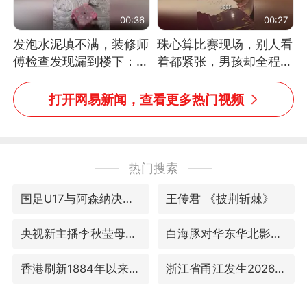
00:36
00:27
发泡水泥填不满，装修师
珠心算比赛现场，别人看
傅检查发现漏到楼下：出
着都紧张，男孩却全程气
风口未延伸到外墙
定神闲、从容作答，最终
拿下冠军。网友：这淡定
打开网易新闻，查看更多热门视频
的样子，一看就是有实
力！（人民日报）
热门搜索
国足U17与阿森纳决赛取消 并列冠军
王传君 《披荆斩棘》
央视新主播李秋莹母校发文祝贺
白海豚对华东华北影响会大于巴威
香港刷新1884年以来最高气温纪录
浙江省甬江发生2026年第1号洪水