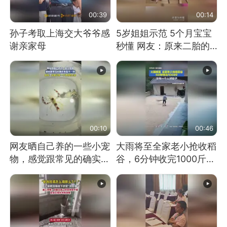
00:39
00:14
孙子考取上海交大爷爷感
5岁姐姐示范 5个月宝宝
谢亲家母
秒懂 网友：原来二胎的
快乐长这样
00:10
00:46
网友晒自己养的一些小宠
大雨将至全家老小抢收稻
物，感觉跟常见的确实有
谷，6分钟收完1000斤，
些不一样
没有一个人掉链子