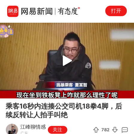
打开
Play
00:00
04:10
En
乘客16秒内连揍公交司机18拳4脚，后
fu
续反转让人拍手叫绝
江峰聊情感
关注
782
广东