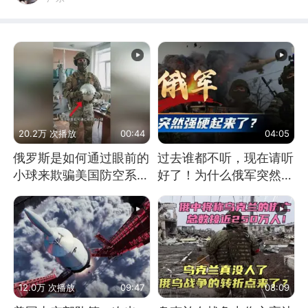
20.2万 次播放
00:44
04:05
俄罗斯是如何通过眼前的
过去谁都不听，现在请听
小球来欺骗美国防空系统
好了！为什么俄军突然强
的
硬起来了？
12.0万 次播放
09:47
08:09