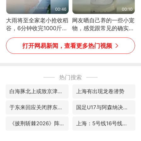
00:46
00:10
大雨将至全家老小抢收稻
网友晒自己养的一些小宠
谷，6分钟收完1000斤，
物，感觉跟常见的确实有
没有一个人掉链子
些不一样
打开网易新闻，查看更多热门视频
热门搜索
白海豚北上或致京津冀暴雨
上海有出现龙卷潜势
于东来回应关闭胖东来生活广场店
国足U17与阿森纳决赛取消 并列冠军
《披荆斩棘2026》阵容官宣
上海：5号线16号线浦江线全线停运