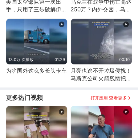
美国太空部队第一次出
乌克兰在战争中伤亡高达
手，只用了三步破解伊朗
250万？内外交困，乌克
防空
兰这下真没人了！
13.0万 次播放
01:29
00:10
为啥国外这么多长头卡车
月亮也逃不开垃圾侵扰！
马斯克公司火箭残骸把月
球撞个坑
更多热门视频
打开应用 查看更多