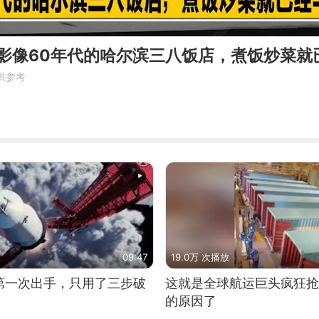
实影像60年代的哈尔滨三八饭店，煮饭炒菜
供参考
09:47
19.0万 次播放
第一次出手，只用了三步破
这就是全球航运巨头疯狂抢
的原因了