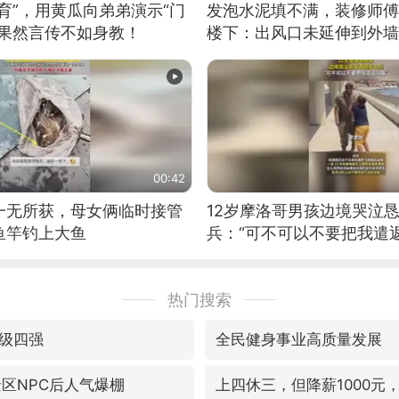
育”，用黄瓜向弟弟演示“门
发泡水泥填不满，装修师傅
：果然言传不如身教！
楼下：出风口未延伸到外墙
00:42
一无所获，母女俩临时接管
12岁摩洛哥男孩边境哭泣
鱼竿钓上大鱼
兵：“可不可以不要把我遣返
热门搜索
级四强
全民健身事业高质量发展
景区NPC后人气爆棚
上四休三，但降薪1000元