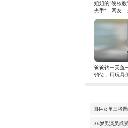
姐姐的“硬核教
夹手”，网友
爸爸钓一天鱼
钓位，用玩具
国乒女单三将晋
36岁男演员成