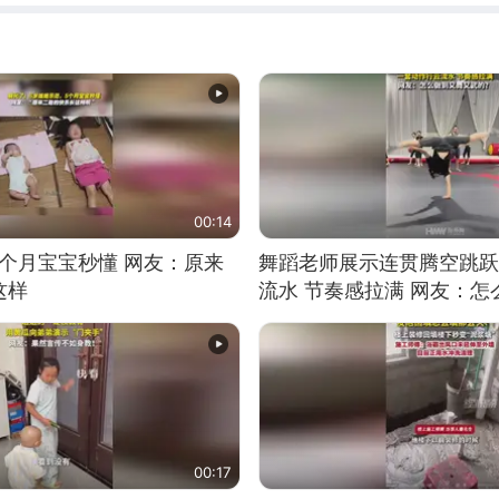
00:14
5个月宝宝秒懂 网友：原来
舞蹈老师展示连贯腾空跳跃
这样
流水 节奏感拉满 网友：
的？
00:17