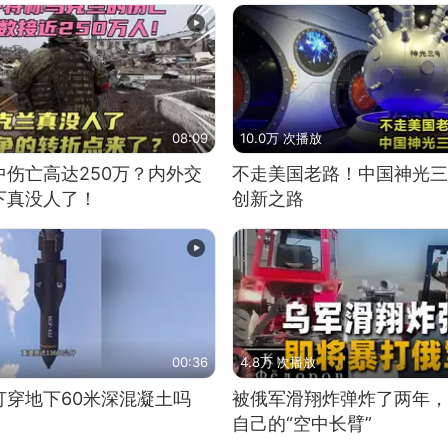
08:09
10.0万 次播放
伤亡高达250万？内外交
不走美国老路！中国神光三
下真没人了！
创新之路
00:36
4.8万 次播放
打穿地下60米深混凝土吗
被俄军滑翔炸弹炸了两年，
自己的“空中长臂”