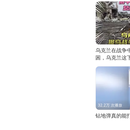
乌克兰在战争中
困，乌克兰这
32.2万 次播放
钻地弹真的能