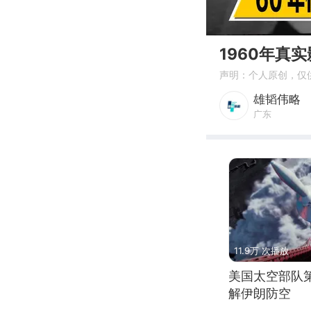
00:00
1960年真
声明：个人原创，仅
雄韬伟略
广东
11.9万 次播放
美国太空部队
解伊朗防空