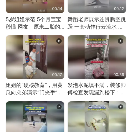
00:14
00:12
5岁姐姐示范 5个月宝宝
舞蹈老师展示连贯腾空跳
秒懂 网友：原来二胎的
跃 一套动作行云流水 节
快乐长这样
奏感拉满 网友：怎么做
到又舞又武的？
00:17
00:36
姐姐的“硬核教育”，用黄
发泡水泥填不满，装修师
瓜向弟弟演示“门夹手”，
傅检查发现漏到楼下：出
网友：果然言传不如身
风口未延伸到外墙
教！