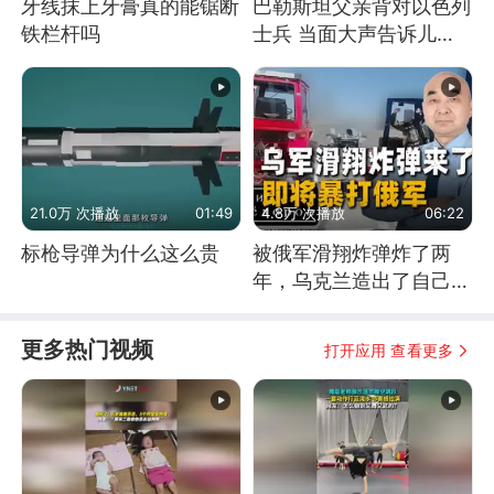
牙线抹上牙膏真的能锯断
巴勒斯坦父亲背对以色列
铁栏杆吗
士兵 当面大声告诉儿
子：永远不要害怕他们！
21.0万 次播放
01:49
4.8万 次播放
06:22
标枪导弹为什么这么贵
被俄军滑翔炸弹炸了两
年，乌克兰造出了自己
的“空中长臂”
更多热门视频
打开应用 查看更多