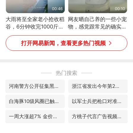
00:46
00:10
大雨将至全家老小抢收稻
网友晒自己养的一些小宠
谷，6分钟收完1000斤，
物，感觉跟常见的确实有
没有一个人掉链子
些不一样
打开网易新闻，查看更多热门视频
热门搜索
河南警方公开征集黑恶犯罪线索
浙江省发出今年第2号指挥长令
白海豚10级风圈已触及浙江台州
以军士兵把枪口对准中国记者
一周大涨超7% 金价为何突然上涨
方桃子代言广告视频已下架