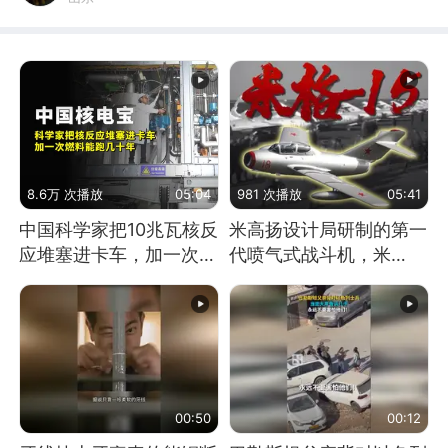
8.6万 次播放
05:04
981 次播放
05:41
中国科学家把10兆瓦核反
米高扬设计局研制的第一
应堆塞进卡车，加一次燃
代喷气式战斗机，米
料能跑几十年
格-15
00:50
00:12