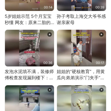
00:14
00:39
5岁姐姐示范 5个月宝宝
孙子考取上海交大爷爷感
秒懂 网友：原来二胎的
谢亲家母
快乐长这样
00:36
00:17
发泡水泥填不满，装修师
姐姐的“硬核教育”，用黄
傅检查发现漏到楼下：出
瓜向弟弟演示“门夹手”，
风口未延伸到外墙
网友：果然言传不如身
教！