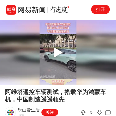
打开
Play
00:00
00:14
En
阿维塔遥控车辆测试，搭载华为鸿蒙车
fu
机，中国制造遥遥领先
乐山爱生活
关注
5
山东