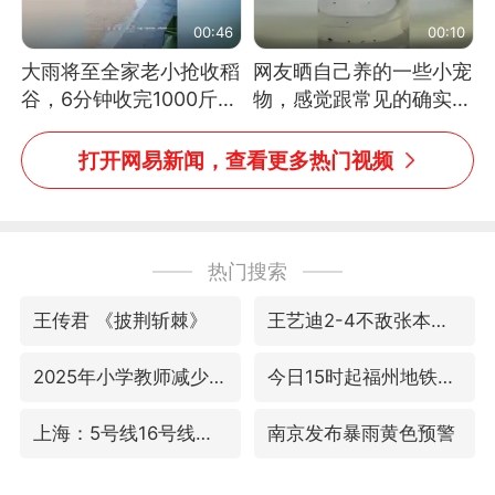
00:46
00:10
大雨将至全家老小抢收稻
网友晒自己养的一些小宠
谷，6分钟收完1000斤，
物，感觉跟常见的确实有
没有一个人掉链子
些不一样
打开网易新闻，查看更多热门视频
热门搜索
王传君 《披荆斩棘》
王艺迪2-4不敌张本美和止步4强
2025年小学教师减少13.19万
今日15时起福州地铁高架区段停运
上海：5号线16号线浦江线全线停运
南京发布暴雨黄色预警