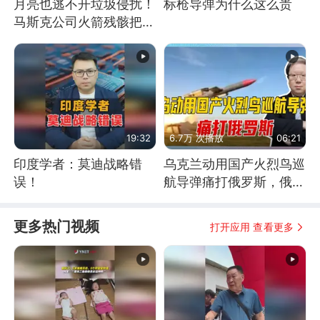
月亮也逃不开垃圾侵扰！
标枪导弹为什么这么贵
马斯克公司火箭残骸把月
球撞个坑
19:32
6.7万 次播放
06:21
印度学者：莫迪战略错
乌克兰动用国产火烈鸟巡
误！
航导弹痛打俄罗斯，俄军
为什么没能拦截？
更多热门视频
打开应用 查看更多