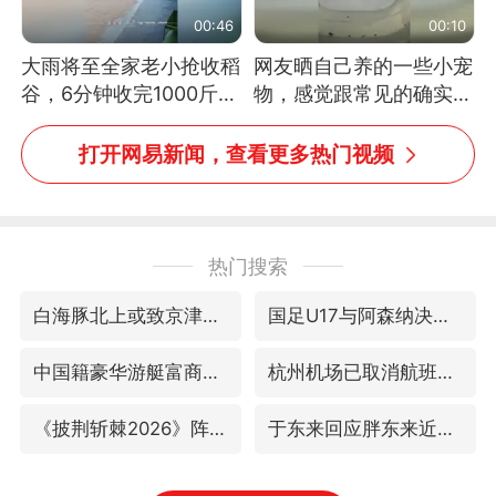
00:46
00:10
大雨将至全家老小抢收稻
网友晒自己养的一些小宠
谷，6分钟收完1000斤，
物，感觉跟常见的确实有
没有一个人掉链子
些不一样
打开网易新闻，查看更多热门视频
热门搜索
白海豚北上或致京津冀暴雨
国足U17与阿森纳决赛取消 并列冠军
中国籍豪华游艇富商之子在泰国被杀
杭州机场已取消航班388架次
《披荆斩棘2026》阵容官宣
于东来回应胖东来近25年老店年底关闭