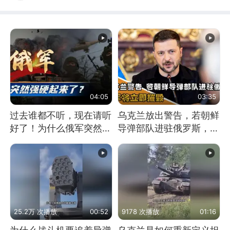
04:05
03:35
过去谁都不听，现在请听
乌克兰放出警告，若朝鲜
好了！为什么俄军突然强
导弹部队进驻俄罗斯，乌
硬起来了？
军将立即摧毁
25.2万 次播放
00:52
9178 次播放
01:16