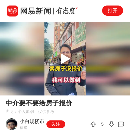
打开
Play
00:00
00:43
En
中介要不要给房子报价
fu
声明：个人原创，仅供参考
小白观楼市
关注
5
福建