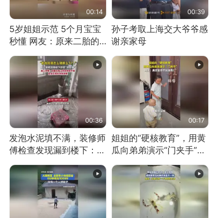
00:14
00:39
5岁姐姐示范 5个月宝宝
孙子考取上海交大爷爷感
秒懂 网友：原来二胎的
谢亲家母
快乐长这样
00:36
00:17
发泡水泥填不满，装修师
姐姐的“硬核教育”，用黄
傅检查发现漏到楼下：出
瓜向弟弟演示“门夹手”，
风口未延伸到外墙
网友：果然言传不如身
教！