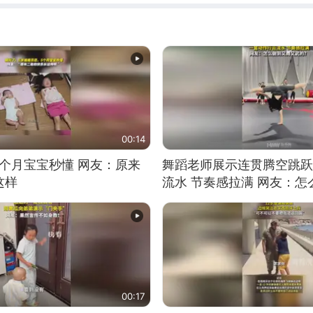
00:14
5个月宝宝秒懂 网友：原来
舞蹈老师展示连贯腾空跳跃
这样
流水 节奏感拉满 网友：
的？
00:17