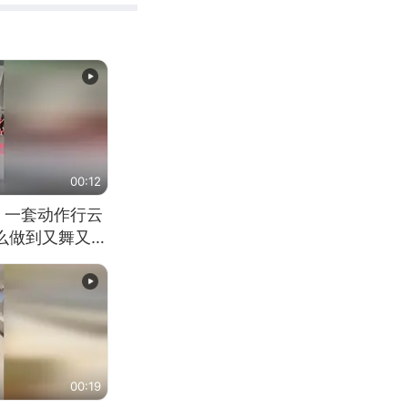
00:12
 一套动作行云
怎么做到又舞又武
00:19