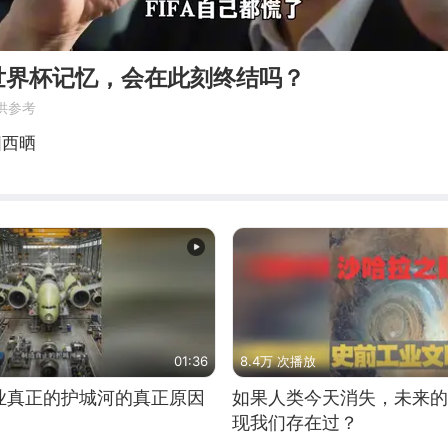
世界杯记忆，会在此刻终结吗？
供参考
阳西晒
01:36
8.4万 次播放
业真正的护城河的真正原因
如果人类今天消失，未来的
现我们存在过？