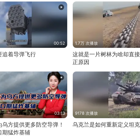
00:52
1.7万 次播放
要追着导弹飞行
这就是一片树林为啥却直接
正原因
03:13
9178 次播放
为乌方提供更多防空导弹！
乌克兰是如何重新定义坦克
口期猛炸基辅