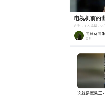
00:00
电视机前的
声明：个人原创，仅
向日葵向
四川
这就是鹰酱工