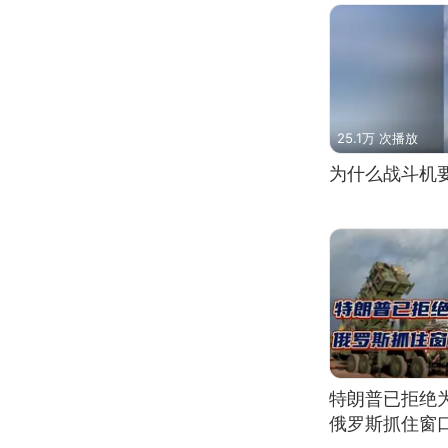
25.1万 次播放
为什么战斗机
特朗普已拒绝
俄罗斯抓住窗