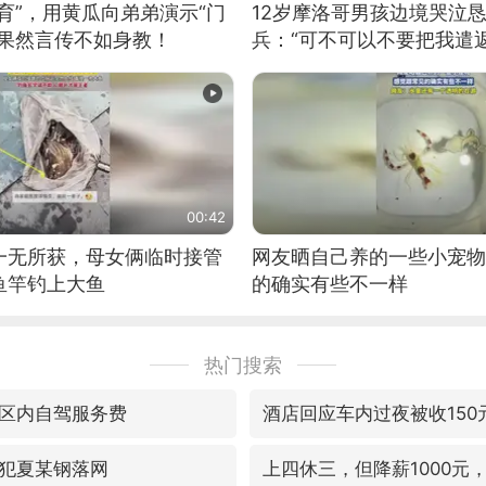
育”，用黄瓜向弟弟演示“门
12岁摩洛哥男孩边境哭泣
：果然言传不如身教！
兵：“可不可以不要把我遣返
00:42
一无所获，母女俩临时接管
网友晒自己养的一些小宠物
鱼竿钓上大鱼
的确实有些不一样
热门搜索
区内自驾服务费
酒店回应车内过夜被收150
犯夏某钢落网
上四休三，但降薪1000元