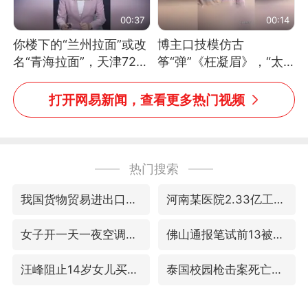
00:37
00:14
你楼下的“兰州拉面”或改
博主口技模仿古
名“青海拉面”，天津72家
筝“弹”《枉凝眉》，“太
面馆已集体更换招牌
像了～你是吃古筝长大的
吗？”“或将成为首位考级
打开网易新闻，查看更多热门视频
不带古筝的选手。”（来
源：新华每日电讯）
热门搜索
我国货物贸易进出口超30万亿元
河南某医院2.33亿工程串标案细节披露
女子开一天一夜空调后二氧化碳中毒
佛山通报笔试前13被淘汰后5名进体检
汪峰阻止14岁女儿买大牌
泰国校园枪击案死亡人数升至7人