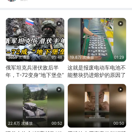
3655 次播放
05:48
19.8万 次播放
01:29
俄军坦克兵潜伏敌后半
这就是报废电动车电池不
年，T-72变身“地下堡垒”
能整块扔进熔炉的原因了
22.6万 次播放
00:52
00:50