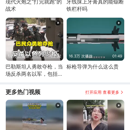
现代火炮之“打完就跑”的
牙线抹上牙膏真的能锯断
战术
铁栏杆吗
1.8万 次播放
02:32
16.3万 次播放
01:49
巴勒斯坦人勇敢夺枪，当
标枪导弹为什么这么贵
场反杀两名以军，包括一
名少校
更多热门视频
打开应用 查看更多