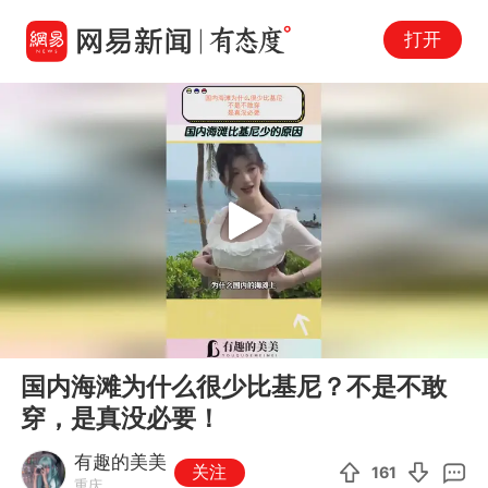
打开
Play
00:00
00:22
En
国内海滩为什么很少比基尼？不是不敢
fu
穿，是真没必要！
有趣的美美
关注
161
重庆