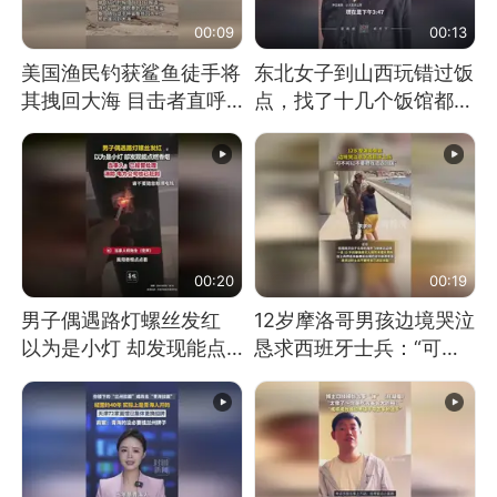
00:09
00:13
美国渔民钓获鲨鱼徒手将
东北女子到山西玩错过饭
其拽回大海 目击者直呼
点，找了十几个饭馆都没
震惊 （视频来源：参考
开门：午休到几点
消息）
00:20
00:19
男子偶遇路灯螺丝发红
12岁摩洛哥男孩边境哭泣
以为是小灯 却发现能点
恳求西班牙士兵：“可不
燃香烟 当事人：已报警
可以不要把我遣返回国”
处理