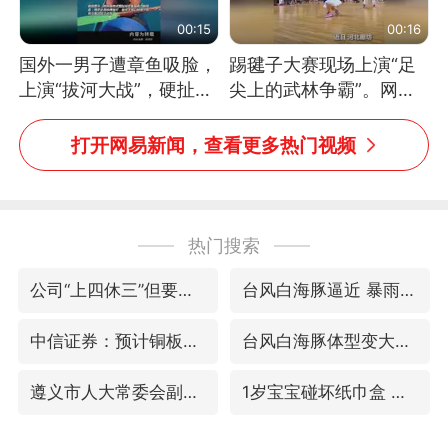
00:15
00:16
国外一男子遭章鱼吸脸，
踢毽子大赛现场上演“足
上演“拔河大战”，硬扯加
尖上的武林争霸”。网
铁棒敲打方才挣脱
友：这哪是踢毽子，分明
是武侠片现场！#睡个好
打开网易新闻，查看更多热门视频
觉
热门搜索
公司“上四休三”但要降薪1000元
台风白海豚逼近 暴雨大暴雨来袭
中信证券：预计铜板块将迎来共振上涨
台风白海豚体型变大近似13个浙江面积
遵义市人大常委会副主任刘东明被查
1岁宝宝碰坏纸巾盒 宝妈被索赔924元