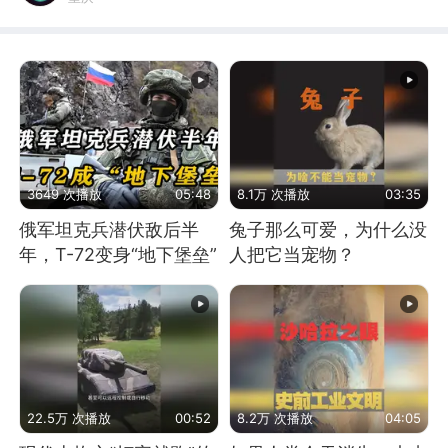
3649 次播放
05:48
8.1万 次播放
03:35
俄军坦克兵潜伏敌后半
兔子那么可爱，为什么没
年，T-72变身“地下堡垒”
人把它当宠物？
22.5万 次播放
00:52
8.2万 次播放
04:05