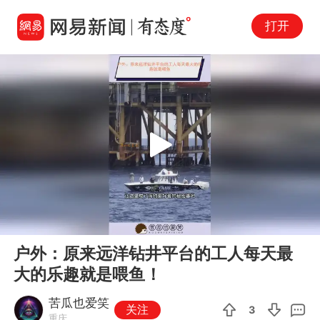
打开
Play
00:00
00:59
En
户外：原来远洋钻井平台的工人每天最
fu
大的乐趣就是喂鱼！
苦瓜也爱笑
关注
3
重庆