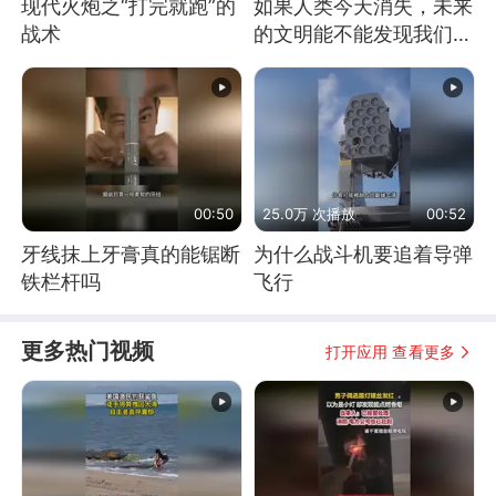
现代火炮之“打完就跑”的
如果人类今天消失，未来
战术
的文明能不能发现我们存
在过？
00:50
25.0万 次播放
00:52
牙线抹上牙膏真的能锯断
为什么战斗机要追着导弹
铁栏杆吗
飞行
更多热门视频
打开应用 查看更多