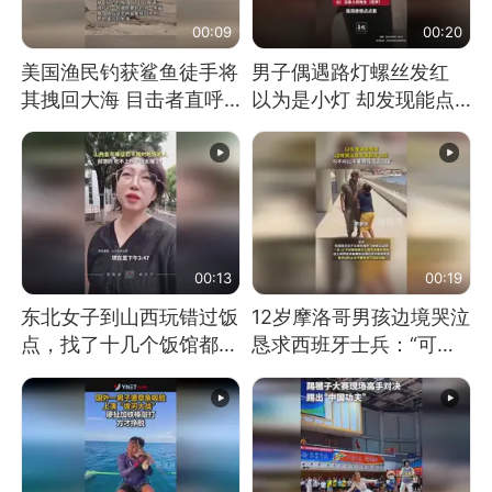
00:09
00:20
美国渔民钓获鲨鱼徒手将
男子偶遇路灯螺丝发红
其拽回大海 目击者直呼
以为是小灯 却发现能点
震惊 （视频来源：参考
燃香烟 当事人：已报警
消息）
处理
00:13
00:19
东北女子到山西玩错过饭
12岁摩洛哥男孩边境哭泣
点，找了十几个饭馆都没
恳求西班牙士兵：“可不
开门：午休到几点
可以不要把我遣返回国”