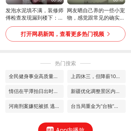
发泡水泥填不满，装修师
网友晒自己养的一些小宠
傅检查发现漏到楼下：出
物，感觉跟常见的确实有
风口未延伸到外墙
些不一样
打开网易新闻，查看更多热门视频
热门搜索
全民健身事业高质量发展
上四休三，但降薪1000元，你接受吗？
情侣在平潭拍日出时坠崖致一死一伤
新疆优化调整景区内自驾服务费
河南刑案嫌犯被抓 逃窜时伤害多人
台当局重金为“台独”织“皇帝新衣”
App内播放