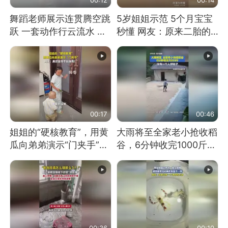
舞蹈老师展示连贯腾空跳
5岁姐姐示范 5个月宝宝
跃 一套动作行云流水 节
秒懂 网友：原来二胎的
奏感拉满 网友：怎么做
快乐长这样
到又舞又武的？
00:17
00:46
姐姐的“硬核教育”，用黄
大雨将至全家老小抢收稻
瓜向弟弟演示“门夹手”，
谷，6分钟收完1000斤，
网友：果然言传不如身
没有一个人掉链子
教！
00:36
00:10