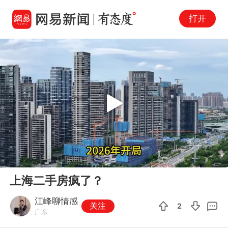
打开
Play
00:00
00:32
En
上海二手房疯了？
fu
江峰聊情感
关注
2
广东