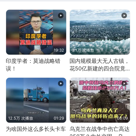
19:32
3.1万 次播放
16:34
印度学者：莫迪战略错
国内规模最大无人古镇，
误！
花50亿新建的四合院竟
没人住，发生了啥
12.5万 次播放
01:29
08:09
为啥国外这么多长头卡车
乌克兰在战争中伤亡高达