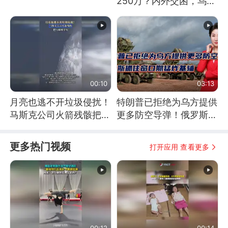
250万？内外交困，乌克
兰这下真没人了！
00:10
03:13
月亮也逃不开垃圾侵扰！
特朗普已拒绝为乌方提供
马斯克公司火箭残骸把月
更多防空导弹！俄罗斯抓
球撞个坑
住窗口期猛炸基辅
更多热门视频
打开应用 查看更多
00:12
00:14