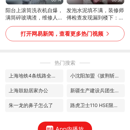
阳台上滚筒洗衣机自爆，
发泡水泥填不满，装修师
满筒碎玻璃渣，维修人员
傅检查发现漏到楼下：出
称是人为原因，从未见过
风口未延伸到外墙
洗衣机自爆
打开网易新闻，查看更多热门视频
热门搜索
上海地铁4条线路全线停运
小沈阳加盟《披荆斩棘》
上海鼓励居家办公
新疆生产建设兵团生态环境局原局长被查
朱一龙的鼻子怎么了
路虎卫士110 HSE限时降价
App内播放