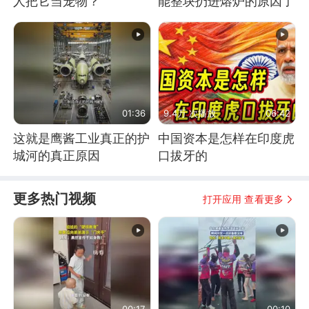
人把它当宠物？
能整块扔进熔炉的原因了
01:36
9.4万 次播放
06:42
这就是鹰酱工业真正的护
中国资本是怎样在印度虎
城河的真正原因
口拔牙的
更多热门视频
打开应用 查看更多
00:17
00:10