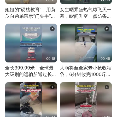
姐姐的“硬核教育”，用黄
女生晒乘坐热气球飞天一
瓜向弟弟演示“门夹手”，
幕，瞬间升空一点防备都
网友：果然言传不如身
没有
教！
00:18
00:46
全长399.99米！全球最
大雨将至全家老小抢收稻
大级别的运输船通过长江
谷，6分钟收完1000斤，
大桥这一幕，太震撼了！
没有一个人掉链子
00:14
00:36