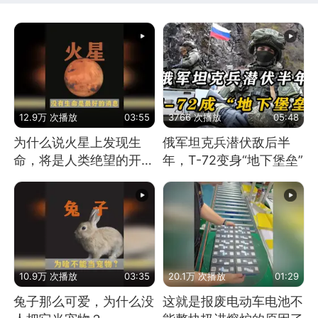
12.9万 次播放
03:55
3766 次播放
05:48
为什么说火星上发现生
俄军坦克兵潜伏敌后半
命，将是人类绝望的开
年，T-72变身“地下堡垒”
始？
10.9万 次播放
03:35
20.1万 次播放
01:29
兔子那么可爱，为什么没
这就是报废电动车电池不