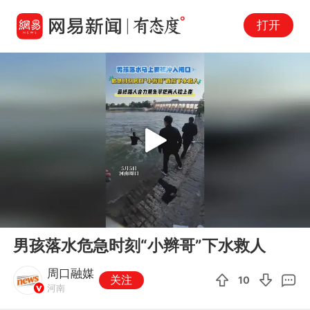
打开
Play
00:00
00:12
En
男孩落水危急时刻“小辫哥”下水救人
fu
周口融媒
关注
10
河南