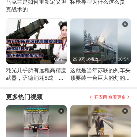
乌克兰是如何重新定义坦
标枪导弹为什么这么贵
克战术的
03:21
29.9万 次播放
00:54
耗光几乎所有远程高精度
这就是当年苏联的列车头
武器，萨德消耗8成！美
顶要装一台巨大的灯的原
国还敢嘲笑俄军吗
因了
更多热门视频
打开应用 查看更多