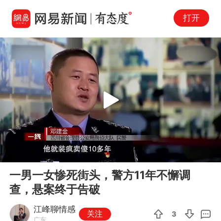
打开
Play
00:00
16:22
En
一男一女惨死街头，警方11年不懈调
fu
查，悬案终于告破
江峰聊情感
关注
3
广东