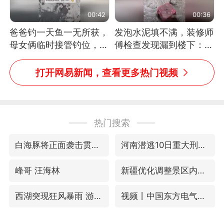
00:42
00:36
爸爸钓一天鱼一无所获，
发泡水泥填不满，装修师
母女俩临时接管钓位，用
傅检查发现漏到楼下：出
玩具鱼竿钓上大鱼
风口未延伸到外墙
打开网易新闻，查看更多热门视频
热门搜索
白海豚将正面袭击贯穿浙江
河南潜逃10日重大刑案嫌疑人落网
峰哥 汪海林
新疆优化调整景区内自驾服务收费
西湖突现狂风暴雨 游客瞬间被浇透
视频丨中国东方电气集团原党组副书记、董事宋致远被查