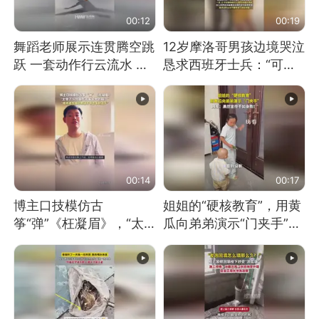
00:12
00:19
舞蹈老师展示连贯腾空跳
12岁摩洛哥男孩边境哭泣
跃 一套动作行云流水 节
恳求西班牙士兵：“可不
奏感拉满 网友：怎么做
可以不要把我遣返回国”
到又舞又武的？
00:14
00:17
博主口技模仿古
姐姐的“硬核教育”，用黄
筝“弹”《枉凝眉》，“太
瓜向弟弟演示“门夹手”，
像了～你是吃古筝长大的
网友：果然言传不如身
吗？”“或将成为首位考级
教！
不带古筝的选手。”（来
源：新华每日电讯）