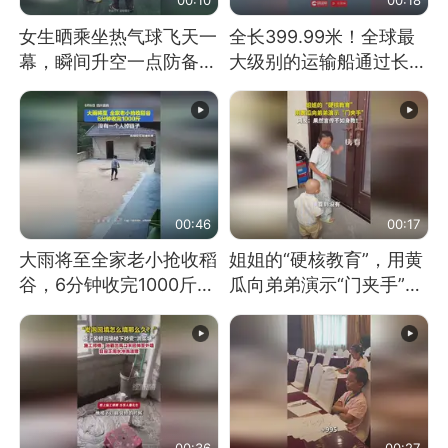
女生晒乘坐热气球飞天一
全长399.99米！全球最
幕，瞬间升空一点防备都
大级别的运输船通过长江
没有
大桥这一幕，太震撼了！
00:46
00:17
大雨将至全家老小抢收稻
姐姐的“硬核教育”，用黄
谷，6分钟收完1000斤，
瓜向弟弟演示“门夹手”，
没有一个人掉链子
网友：果然言传不如身
教！
00:36
00:27