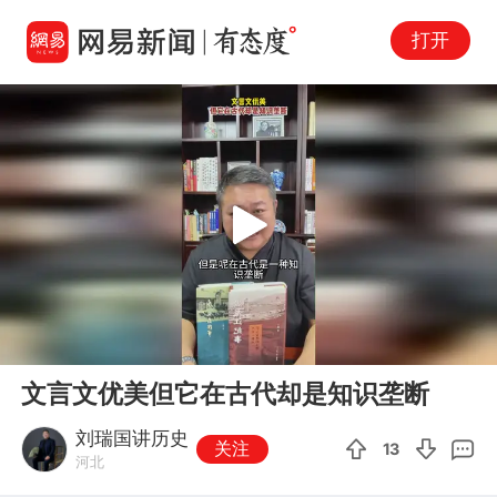
打开
Play
00:00
00:11
En
文言文优美但它在古代却是知识垄断
fu
刘瑞国讲历史
关注
13
河北