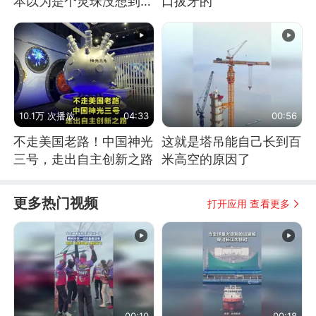
本以为是个灵珠没想到是
口拔牙的
魔丸
10.1万 次播放
04:33
00:56
不走美国老路！中国神光
这就是塔吊能自己长到百
三号，走出自主创新之路
米高空的原因了
更多热门视频
打开应用 查看更多
00:10
00:18