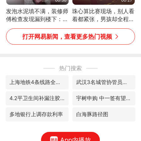
发泡水泥填不满，装修师
珠心算比赛现场，别人看
傅检查发现漏到楼下：出
着都紧张，男孩却全程气
风口未延伸到外墙
定神闲、从容作答，最终
拿下冠军。网友：这淡定
打开网易新闻，查看更多热门视频
的样子，一看就是有实
力！（人民日报）
热门搜索
上海地铁4条线路全线停运
武汉3名城管协管员殴打摊主被刑拘
4.2平卫生间补漏注胶花1.55万
宇树申购 中一签有望赚20万元
多地银行上调存款利率
白海豚路径图
App内播放