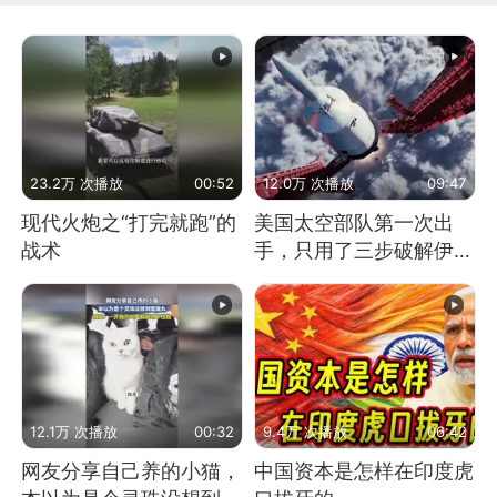
23.2万 次播放
00:52
12.0万 次播放
09:47
现代火炮之“打完就跑”的
美国太空部队第一次出
战术
手，只用了三步破解伊朗
防空
12.1万 次播放
00:32
9.4万 次播放
06:42
网友分享自己养的小猫，
中国资本是怎样在印度虎