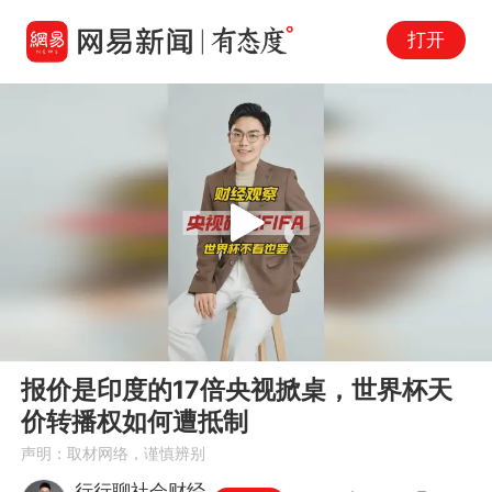
打开
Play
00:00
01:12
En
报价是印度的17倍央视掀桌，世界杯天
fu
价转播权如何遭抵制
声明：取材网络，谨慎辨别
行行聊社会财经