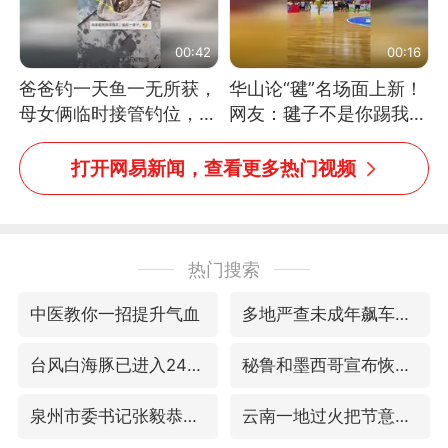
00:42
00:16
爸爸钓一天鱼一无所获，
华山论“毽”名场面上新！
母女俩临时接管钓位，用
网友：毽子不是你踢我
玩具鱼竿钓上大鱼
捡，我踢你捡吗
打开网易新闻，查看更多热门视频
热门搜索
中医教你一招提升气血
多地严查未成年飙车炸街
台风白海豚已进入24小时警戒线
秘鲁和墨西哥宣布恢复外交关系
泉州市委书记张毅恭被查
云南一地过火把节意外灼伤16人