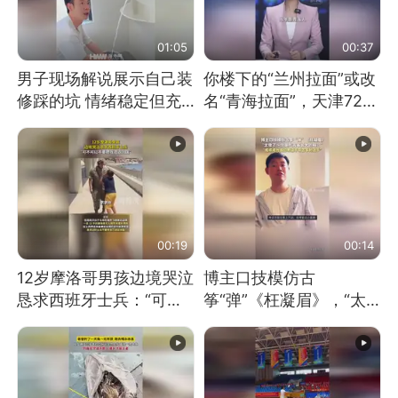
01:05
00:37
男子现场解说展示自己装
你楼下的“兰州拉面”或改
修踩的坑 情绪稳定但充
名“青海拉面”，天津72家
满无奈 每处都有精心设
面馆已集体更换招牌
计 但每处都有瑕疵 网
友：一开始我没笑 但看
到洗手盆我没绷住
00:19
00:14
12岁摩洛哥男孩边境哭泣
博主口技模仿古
恳求西班牙士兵：“可不
筝“弹”《枉凝眉》，“太
可以不要把我遣返回国”
像了～你是吃古筝长大的
吗？”“或将成为首位考级
不带古筝的选手。”（来
源：新华每日电讯）