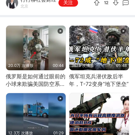
关注
12
北京
20.0万 次播放
00:44
3675 次播放
05:48
俄罗斯是如何通过眼前的
俄军坦克兵潜伏敌后半
小球来欺骗美国防空系统
年，T-72变身“地下堡垒”
的
12.3万 次播放
01:29
03:21