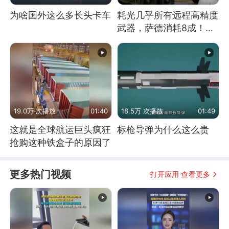
为啥国外这么多长头卡车
耗光几乎所有远程高精度
武器，萨德消耗8成！美
国还敢嘲笑俄军吗
19.0万 次播放
01:40
18.5万 次播放
01:49
这就是全球航运巨头疯狂
标枪导弹为什么这么贵
抢购这种铁盒子的原因了
更多热门视频
打开应用 查看更多