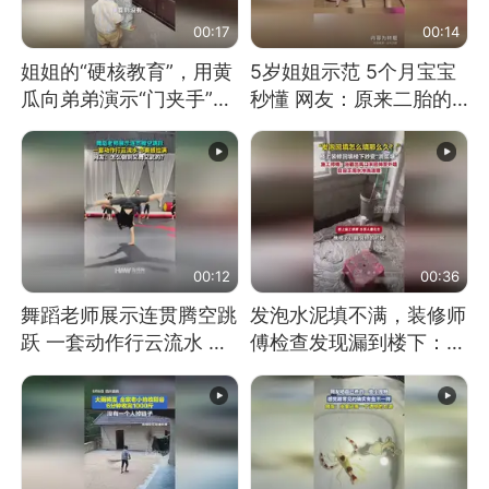
00:17
00:14
姐姐的“硬核教育”，用黄
5岁姐姐示范 5个月宝宝
瓜向弟弟演示“门夹手”，
秒懂 网友：原来二胎的
网友：果然言传不如身
快乐长这样
教！
00:12
00:36
舞蹈老师展示连贯腾空跳
发泡水泥填不满，装修师
跃 一套动作行云流水 节
傅检查发现漏到楼下：出
奏感拉满 网友：怎么做
风口未延伸到外墙
到又舞又武的？