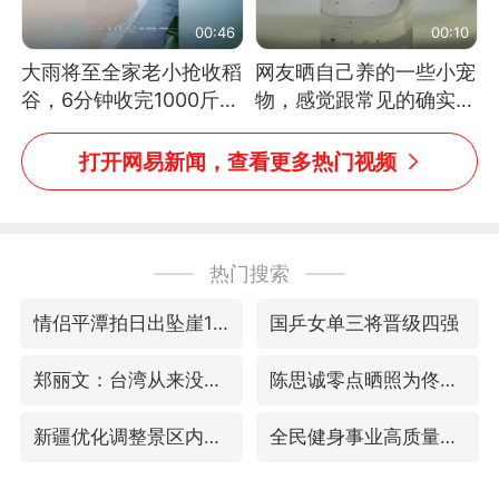
00:46
00:10
大雨将至全家老小抢收稻
网友晒自己养的一些小宠
谷，6分钟收完1000斤，
物，感觉跟常见的确实有
没有一个人掉链子
些不一样
打开网易新闻，查看更多热门视频
热门搜索
情侣平潭拍日出坠崖1死1伤
国乒女单三将晋级四强
郑丽文：台湾从来没有“独立”过
陈思诚零点晒照为佟丽娅庆生
新疆优化调整景区内自驾服务费
全民健身事业高质量发展