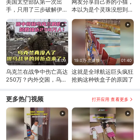
美国太空部队第一次出
网友分享自己养的小猫，
手，只用了三步破解伊朗
本以为是个灵珠没想到是
防空
魔丸
08:09
19.0万 次播放
01:40
乌克兰在战争中伤亡高达
这就是全球航运巨头疯狂
250万？内外交困，乌克
抢购这种铁盒子的原因了
兰这下真没人了！
更多热门视频
打开应用 查看更多