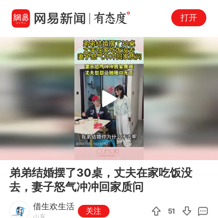
打开
Play
00:00
00:11
En
弟弟结婚摆了30桌，丈夫在家吃饭没
fu
去，妻子怒气冲冲回家质问
借生欢生活
关注
51
山东