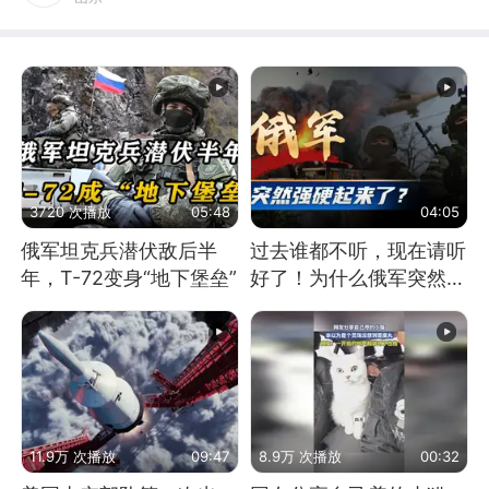
3720 次播放
05:48
04:05
俄军坦克兵潜伏敌后半
过去谁都不听，现在请听
年，T-72变身“地下堡垒”
好了！为什么俄军突然强
硬起来了？
11.9万 次播放
09:47
8.9万 次播放
00:32