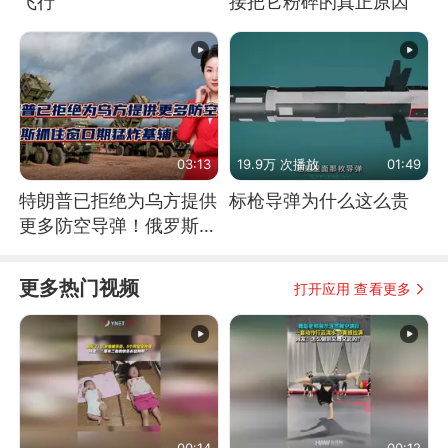
飞行
接把它粉碎的真正原因
03:13
19.9万 次播放
01:49
特朗普已拒绝为乌方提供
标枪导弹为什么这么贵
更多防空导弹！俄罗斯抓
住窗口期猛炸基辅
更多热门视频
打开应用 查看更多
00:14
00:12