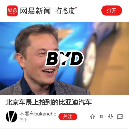
打开
Play
00:00
00:30
En
北京车展上拍到的比亚迪汽车
fu
不看车bukanche
关注
12
天津