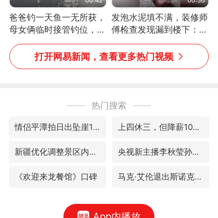
爸爸钓一天鱼一无所获，
发泡水泥填不满，装修师
母女俩临时接管钓位，用
傅检查发现漏到楼下：出
玩具鱼竿钓上大鱼
风口未延伸到外墙
打开网易新闻，查看更多热门视频
热门搜索
情侣平潭拍日出坠崖1死1伤
上四休三，但降薪1000元，你接受吗？
新疆优化调整景区内自驾服务费
央视新主播李秋莹孙亚鹏亮相
《欢迎来龙餐馆》口碑
马克·艾伦退出斯诺克中国公开赛
App内播放