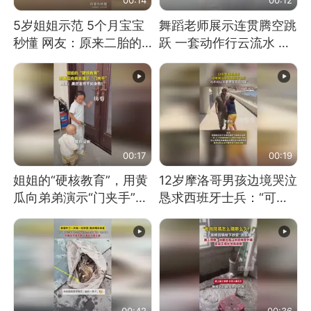
5岁姐姐示范 5个月宝宝
舞蹈老师展示连贯腾空跳
秒懂 网友：原来二胎的
跃 一套动作行云流水 节
快乐长这样
奏感拉满 网友：怎么做
到又舞又武的？
00:17
00:19
姐姐的“硬核教育”，用黄
12岁摩洛哥男孩边境哭泣
瓜向弟弟演示“门夹手”，
恳求西班牙士兵：“可不
网友：果然言传不如身
可以不要把我遣返回国”
教！
00:42
00:36