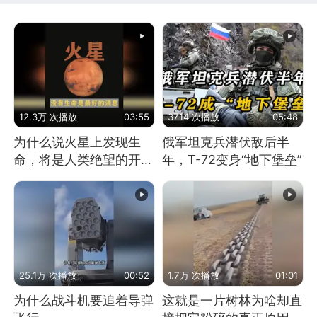
12.3万 次播放
03:55
3714 次播放
05:48
为什么说火星上发现生
俄军坦克兵潜伏敌后半
命，将是人类绝望的开
年，T-72变身“地下堡垒”
始？
25.1万 次播放
00:52
1.7万 次播放
01:01
为什么战斗机要追着导弹
这就是一片树林为啥却直