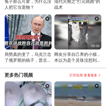
兔子那么可爱，为什么没
现代火炮之“打完就跑”的
人把它当宠物？
战术
03:06
00:32
局势真的变了，乌克兰念
网友分享自己养的小猫，
了俄罗斯的稿子，普京说
本以为是个灵珠没想到是
战胜自己就是胜利
魔丸
更多热门视频
打开应用 查看更多