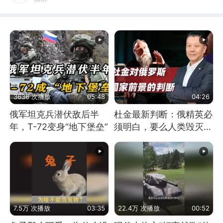
3636 次播放
05:48
04:26
俄军坦克兵潜伏敌后半
杜金最新判断：俄精英必
年，T-72变身“地下堡垒”
须明白，要么人类毁灭，
要么俄毁灭
7.5万 次播放
03:35
22.4万 次播放
00:52