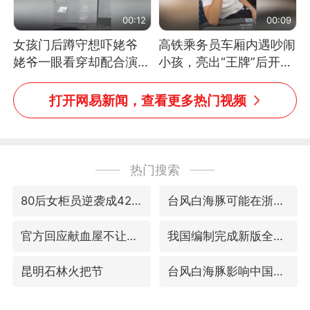
00:12
00:09
女孩门后蹲守想吓姥爷
高铁乘务员车厢内遇吵闹
姥爷一眼看穿却配合演出
小孩，亮出“王牌”后开启
网友：姥爷的演技我打满
一键静音
分
打开网易新闻，查看更多热门视频
热门搜索
80后女柜员逆袭成4200亿银行副行长
台风白海豚可能在浙闽沿海登陆
官方回应献血屋不让市民入内躲雨
我国编制完成新版全月地质图
昆明石林火把节
台风白海豚影响中国已成定局