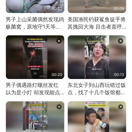
00:22
00:09
男子上山采菌偶然发现鸡
美国渔民钓获鲨鱼徒手将
枞菌窝，原地守1天等它
其拽回大海 目击者直呼
长大：挖了140多朵
震惊 （视频来源：参考
消息）
00:20
00:13
男子偶遇路灯螺丝发红
东北女子到山西玩错过饭
以为是小灯 却发现能点
点，找了十几个饭馆都没
燃香烟 当事人：已报警
开门：午休到几点
处理