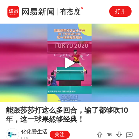
打开
Play
00:00
00:14
En
能跟莎莎打这么多回合，输了都够吹10
fu
年，这一球果然够经典！
化化爱生活
关注
16
山东