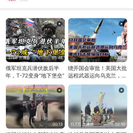
3766 次播放
05:48
03:35
俄军坦克兵潜伏敌后半
绕开国会审批！美国大批
年，T-72变身“地下堡垒”
远程武器运向乌克兰，集
中打击俄纵深目标
00:13
11.7万 次播放
02:10