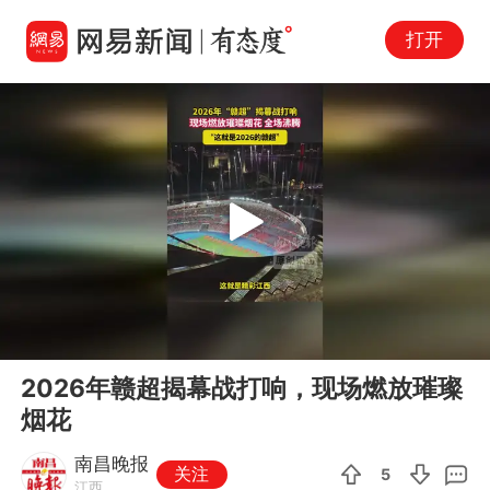
打开
Play
00:00
00:16
En
2026年赣超揭幕战打响，现场燃放璀璨
fu
烟花
南昌晚报
关注
5
江西