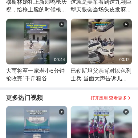
穆斯林婚礼上新郎鸣枪庆
这就是美军看到这九颗巨
祝，给枪上膛的时候枪口
型天眼会当场头皮发麻的
竟然对着孩子
原因
00:44
00:12
大雨将至一家老小6分钟
巴勒斯坦父亲背对以色列
抢收完1千斤稻谷
士兵 当面大声告诉儿
子：永远不要害怕他们！
更多热门视频
打开应用 查看更多