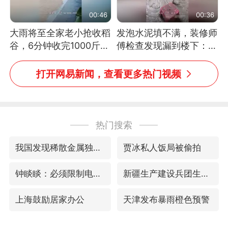
00:46
00:36
大雨将至全家老小抢收稻
发泡水泥填不满，装修师
谷，6分钟收完1000斤，
傅检查发现漏到楼下：出
没有一个人掉链子
风口未延伸到外墙
打开网易新闻，查看更多热门视频
热门搜索
我国发现稀散金属独立新矿物——乌斯河锗矿
贾冰私人饭局被偷拍
钟睒睒：必须限制电商平台权力
新疆生产建设兵团生态环境局原局长被查
上海鼓励居家办公
天津发布暴雨橙色预警