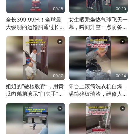
00:18
00:10
全长399.99米！全球最
女生晒乘坐热气球飞天一
大级别的运输船通过长江
幕，瞬间升空一点防备都
大桥这一幕，太震撼了！
没有
00:17
00:14
姐姐的“硬核教育”，用黄
阳台上滚筒洗衣机自爆，
瓜向弟弟演示“门夹手”，
满筒碎玻璃渣，维修人员
网友：果然言传不如身
称是人为原因，从未见过
教！
洗衣机自爆