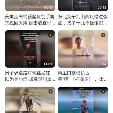
00:09
00:13
美国渔民钓获鲨鱼徒手将
东北女子到山西玩错过饭
其拽回大海 目击者直呼
点，找了十几个饭馆都没
震惊 （视频来源：参考
开门：午休到几点
消息）
00:20
00:14
男子偶遇路灯螺丝发红
博主口技模仿古
以为是小灯 却发现能点
筝“弹”《枉凝眉》，“太
燃香烟 当事人：已报警
像了～你是吃古筝长大的
处理
吗？”“或将成为首位考级
不带古筝的选手。”（来
源：新华每日电讯）