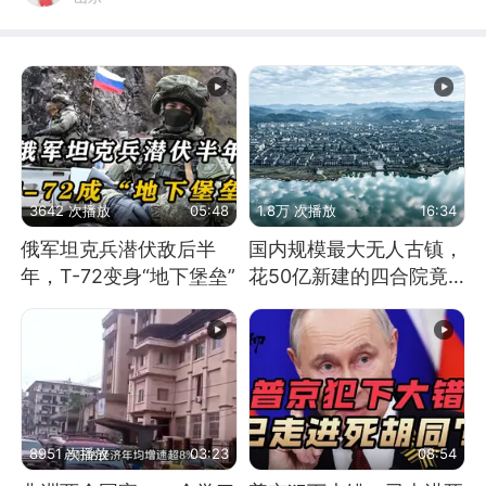
3642 次播放
05:48
1.8万 次播放
16:34
俄军坦克兵潜伏敌后半
国内规模最大无人古镇，
年，T-72变身“地下堡垒”
花50亿新建的四合院竟
没人住，发生了啥
8951 次播放
03:23
08:54