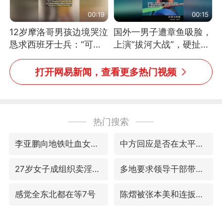
00:19
00:15
12岁摩洛哥男孩边境哭泣
国外一男子遭章鱼吸脸，
恳求西班牙士兵：“可不
上演“拔河大战”，硬扯加
可以不要把我遣返回国”
铁棒敲打方才挣脱
打开网易新闻，查看更多热门视频
热门搜索
李亚鹏向地铁吐血女孩捐99999元
中方回应是否在太平洋海底开采稀土
27岁女子成组织卖淫集团主犯被通缉
多地要求领导干部带头休假
感觉全东北都在等7号
陈熠被张本美和连扳三局逆转