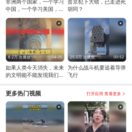
非洲两个国家，一个学习
普京犯下大错，已走进死
中国，一个学习美国，结
胡同？
果怎么样了？
8.2万 次播放
04:05
25.0万 次播放
00:52
如果人类今天消失，未来
为什么战斗机要追着导弹
的文明能不能发现我们存
飞行
在过？
更多热门视频
打开应用 查看更多