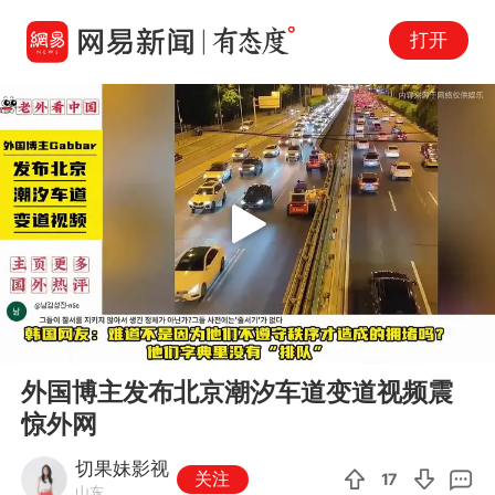
打开
Play
00:00
01:04
En
外国博主发布北京潮汐车道变道视频震
fu
惊外网
切果妹影视
关注
17
山东