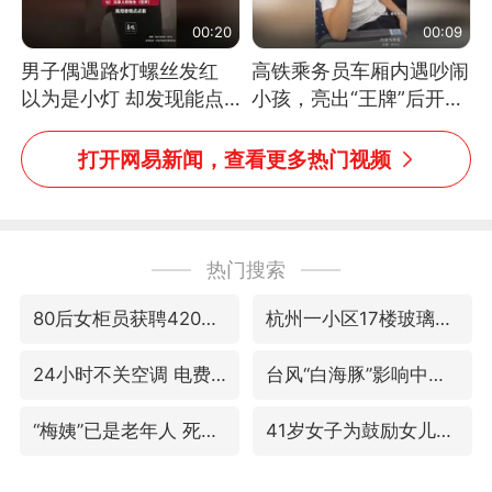
00:20
00:09
男子偶遇路灯螺丝发红
高铁乘务员车厢内遇吵闹
以为是小灯 却发现能点
小孩，亮出“王牌”后开启
燃香烟 当事人：已报警
一键静音
处理
打开网易新闻，查看更多热门视频
热门搜索
80后女柜员获聘4200亿银行副行长
杭州一小区17楼玻璃幕墙爆裂
24小时不关空调 电费反而更低？
台风“白海豚”影响中国已成定局
“梅姨”已是老年人 死刑或适用受限
41岁女子为鼓励女儿考上985研究生