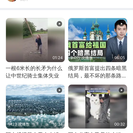
01:24
3.0万 次播放
06:05
一根6米长的长矛为什么
俄罗斯首富提出四条暗黑
让中世纪骑士集体失业
结局，最不坏的那条路是
通向东方
1423 次播放
16:34
00:32