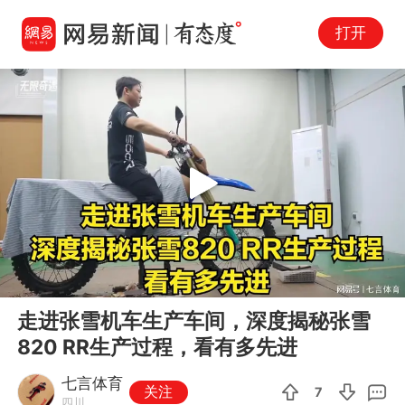
打开
Play
00:00
11:01
En
走进张雪机车生产车间，深度揭秘张雪
fu
820 RR生产过程，看有多先进
七言体育
关注
7
四川