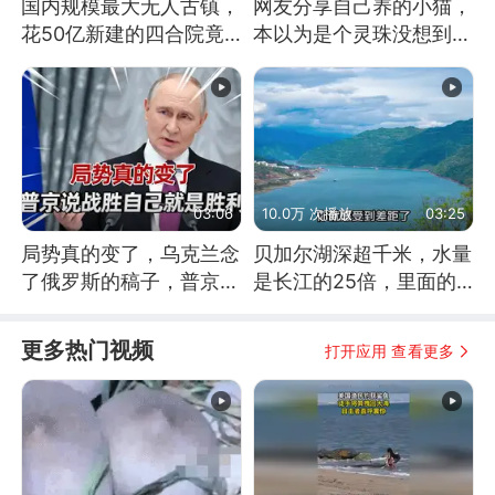
国内规模最大无人古镇，
网友分享自己养的小猫，
花50亿新建的四合院竟
本以为是个灵珠没想到是
没人住，发生了啥
魔丸
03:06
10.0万 次播放
03:25
局势真的变了，乌克兰念
贝加尔湖深超千米，水量
了俄罗斯的稿子，普京说
是长江的25倍，里面的
战胜自己就是胜利
鱼究竟有多大？
更多热门视频
打开应用 查看更多