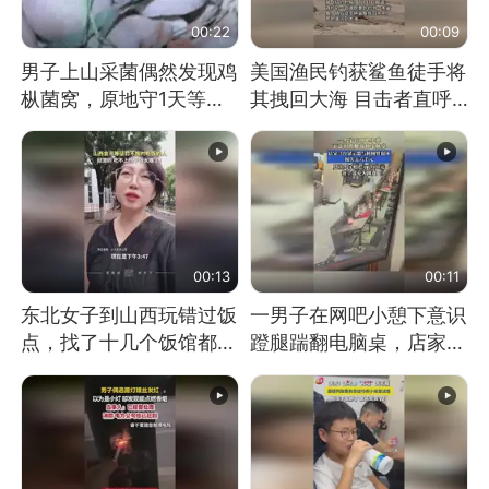
00:22
00:09
男子上山采菌偶然发现鸡
美国渔民钓获鲨鱼徒手将
枞菌窝，原地守1天等它
其拽回大海 目击者直呼
长大：挖了140多朵
震惊 （视频来源：参考
消息）
00:13
00:11
东北女子到山西玩错过饭
一男子在网吧小憩下意识
点，找了十几个饭馆都没
蹬腿踹翻电脑桌，店家3
开门：午休到几点
台显示器与机械臂损坏