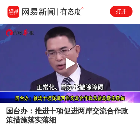
打开
Play
00:00
01:02
En
国台办：推进十项促进两岸交流合作政
fu
策措施落实落细