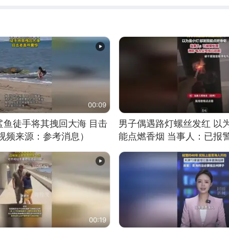
00:09
鲨鱼徒手将其拽回大海 目击
男子偶遇路灯螺丝发红 以
（视频来源：参考消息）
能点燃香烟 当事人：已报
00:19