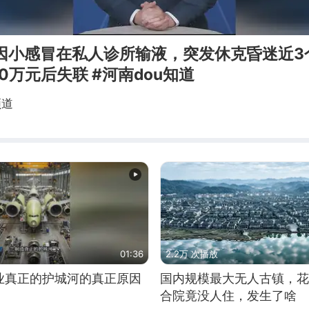
娘因小感冒在私人诊所输液，突发休克昏迷近3
万元后失联​ #河南dou知道
频道
01:36
2.2万 次播放
业真正的护城河的真正原因
国内规模最大无人古镇，花
合院竟没人住，发生了啥