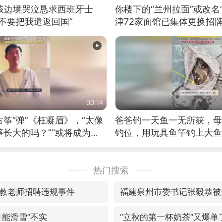
男孩边境哭泣恳求西班牙士
你楼下的“兰州拉面”或改名
不要把我遣返回国”
津72家面馆已集体更换招
00:14
筝“弹”《枉凝眉》，“太像
爸爸钓一天鱼一无所获，母
长大的吗？”“或将成为首
钓位，用玩具鱼竿钓上大鱼
筝的选手。”（来源：新华每
热门搜索
教老师招聘违规事件
福建泉州市委书记张毅恭被
月能滑雪”不实
“立秋的第一杯奶茶”又爆单