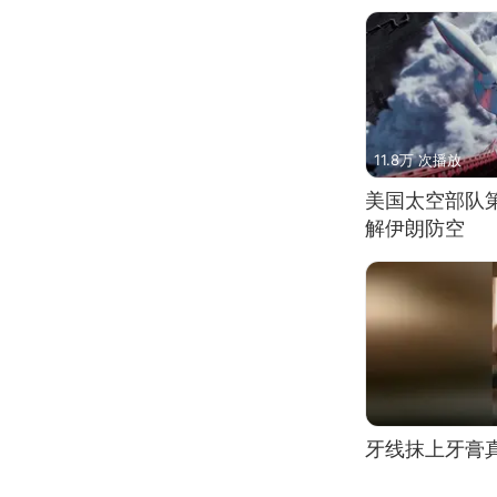
11.8万 次播放
美国太空部队
解伊朗防空
牙线抹上牙膏