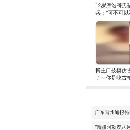
12岁摩洛哥
兵：“可不可以
博主口技模仿古
了～你是吃古筝
位考级不带古
日电讯）
广东雷州通报特
“新疆阿勒泰八