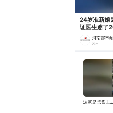
00:00
24岁准新
证医生赔了20
河南都市
河南
这就是鹰酱工