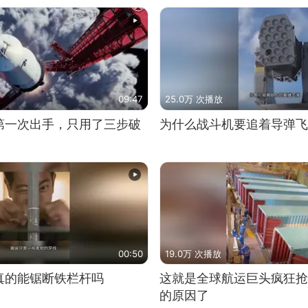
09:47
25.0万 次播放
第一次出手，只用了三步破
为什么战斗机要追着导弹飞
00:50
19.0万 次播放
真的能锯断铁栏杆吗
这就是全球航运巨头疯狂抢
的原因了