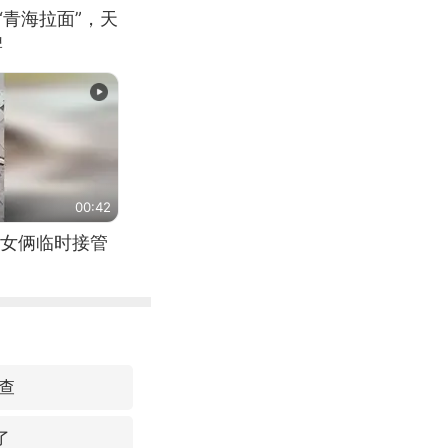
“青海拉面”，天
牌
00:42
女俩临时接管
查
了