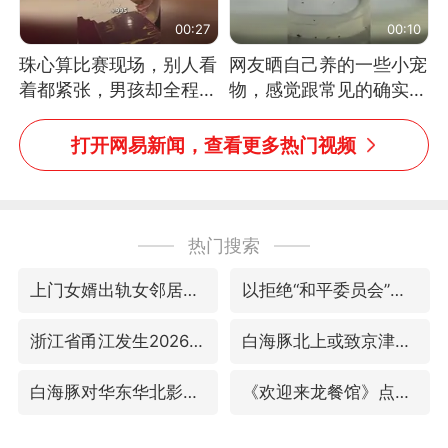
00:27
00:10
珠心算比赛现场，别人看
网友晒自己养的一些小宠
着都紧张，男孩却全程气
物，感觉跟常见的确实有
定神闲、从容作答，最终
些不一样
拿下冠军。网友：这淡定
打开网易新闻，查看更多热门视频
的样子，一看就是有实
力！（人民日报）
热门搜索
上门女婿出轨女邻居多年被判重婚罪
以拒绝“和平委员会”的加沙和平计划
浙江省甬江发生2026年第1号洪水
白海豚北上或致京津冀暴雨
白海豚对华东华北影响会大于巴威
《欢迎来龙餐馆》点映及预售总票房破亿