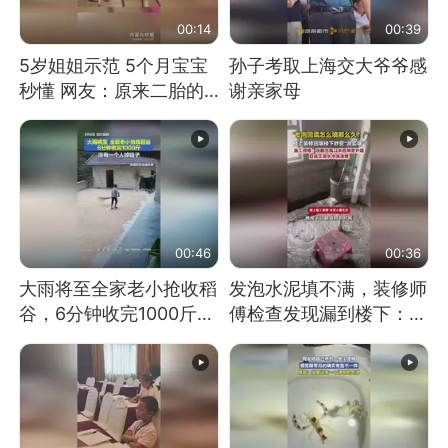
00:14
00:39
5岁姐姐示范 5个月宝宝
孙子考取上海交大爷爷感
秒懂 网友：原来二胎的
谢亲家母
快乐长这样
00:46
00:36
大雨将至全家老小抢收稻
发泡水泥填不满，装修师
谷，6分钟收完1000斤，
傅检查发现漏到楼下：出
没有一个人掉链子
风口未延伸到外墙