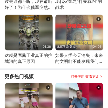
过去谁都不听，现在请听
现代火炮之“打完就跑”的
好了！为什么俄军突然强
战术
硬起来了？
01:36
8.5万 次播放
04:05
这就是鹰酱工业真正的护
如果人类今天消失，未来
城河的真正原因
的文明能不能发现我们存
在过？
更多热门视频
打开应用 查看更多