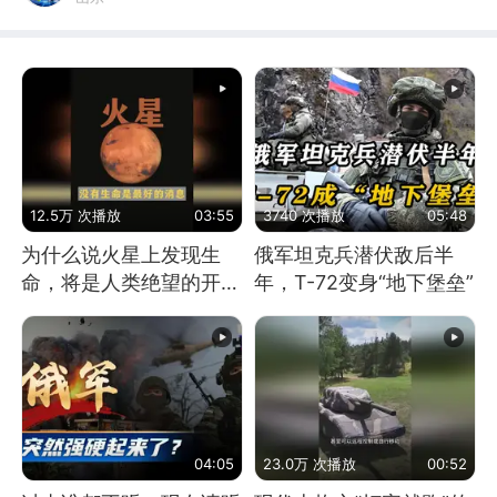
12.5万 次播放
03:55
3740 次播放
05:48
为什么说火星上发现生
俄军坦克兵潜伏敌后半
命，将是人类绝望的开
年，T-72变身“地下堡垒”
始？
04:05
23.0万 次播放
00:52