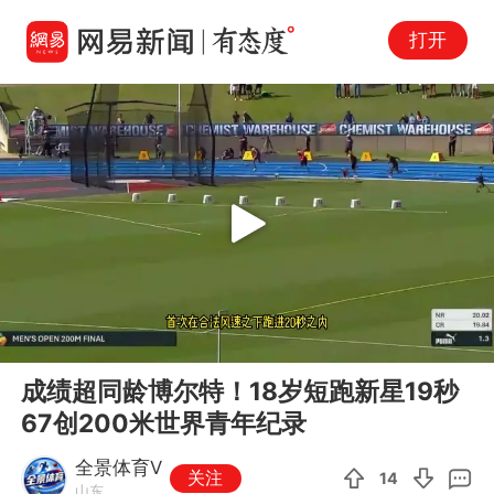
打开
Play
00:00
00:39
En
成绩超同龄博尔特！18岁短跑新星19秒
fu
67创200米世界青年纪录
全景体育V
关注
14
山东