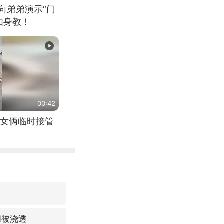
向弟弟演示“门
如身教！
00:42
女俩临时接管
间被浇透