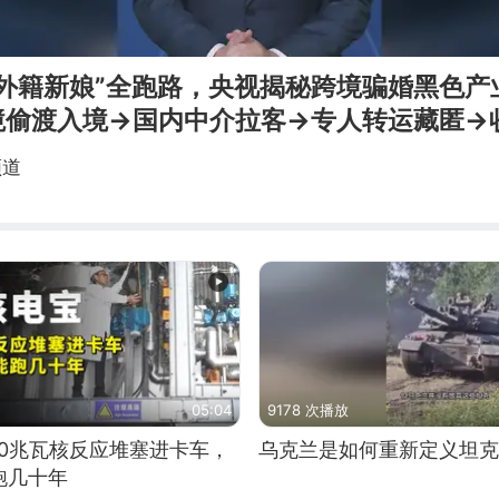
“外籍新娘”全跑路，央视揭秘跨境骗婚黑色产
境偷渡入境→国内中介拉客→专人转运藏匿→
频道
05:04
9178 次播放
10兆瓦核反应堆塞进卡车，
乌克兰是如何重新定义坦克
跑几十年