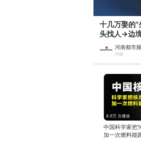
00:00
十几万娶的
头找人→边
完就跑
河南都市
河南
8.6万 次播放
中国科学家把
加一次燃料能