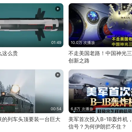
01:49
10.0万 次播放
么这么贵
不走美国老路！中国神光三
创新之路
00:54
6.8万 次播放
联的列车头顶要装一台巨大
美军首次投入B-1B轰炸机
信号？为何伊朗拦不住？