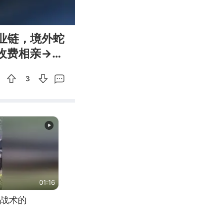
00:48
Enter
业链，境外蛇
fullscreen
收费相亲→骗
3
01:16
战术的