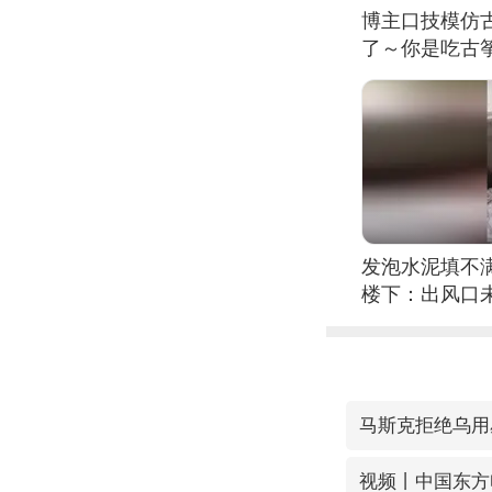
博主口技模仿古
了～你是吃古筝
位考级不带古
日电讯）
发泡水泥填不
楼下：出风口
马斯克拒绝乌用