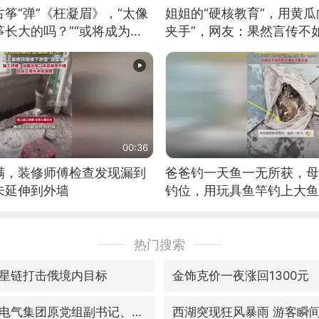
筝“弹”《枉凝眉》，“太像
姐姐的“硬核教育”，用黄瓜
长大的吗？”“或将成为首
夹手”，网友：果然言传不
筝的选手。”（来源：新华每
00:36
满，装修师傅检查发现漏到
爸爸钓一天鱼一无所获，母
未延伸到外墙
钓位，用玩具鱼竿钓上大鱼
热门搜索
星链打击俄境内目标
金饰克价一夜涨回1300元
视频丨中国东方电气集团原党组副书记、董事宋致远被查
西湖突现狂风暴雨 游客瞬