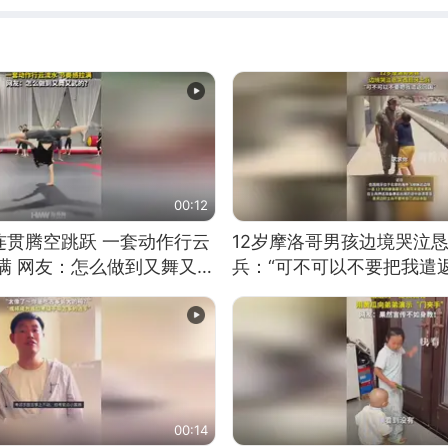
00:12
连贯腾空跳跃 一套动作行云
12岁摩洛哥男孩边境哭泣
满 网友：怎么做到又舞又武
兵：“可不可以不要把我遣返
00:14