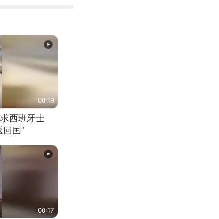
00:19
恳求西班牙士
回国”
00:17