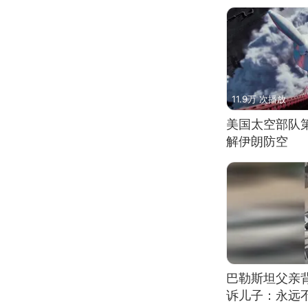
11.9万 次播放
美国太空部队
解伊朗防空
巴勒斯坦父亲
诉儿子：永远