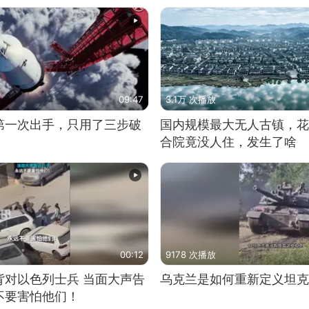
09:47
3.1万 次播放
第一次出手，只用了三步破
国内规模最大无人古镇，花
合院竟没人住，发生了啥
00:12
9178 次播放
背对以色列士兵 当面大声告
乌克兰是如何重新定义坦克
不要害怕他们！