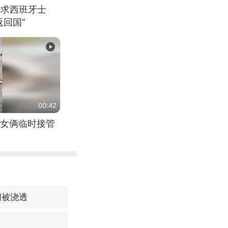
恳求西班牙士
回国”
00:42
女俩临时接管
间被浇透