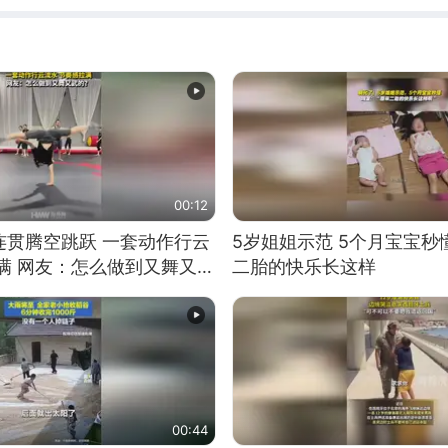
00:12
连贯腾空跳跃 一套动作行云
5岁姐姐示范 5个月宝宝秒
满 网友：怎么做到又舞又武
二胎的快乐长这样
00:44