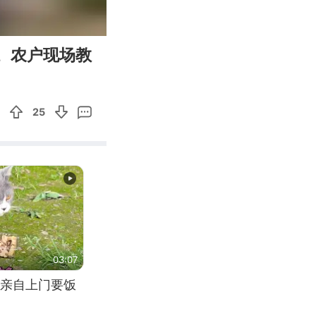
00:15
Enter
。农户现场教
fullscreen
25
03:07
亲自上门要饭