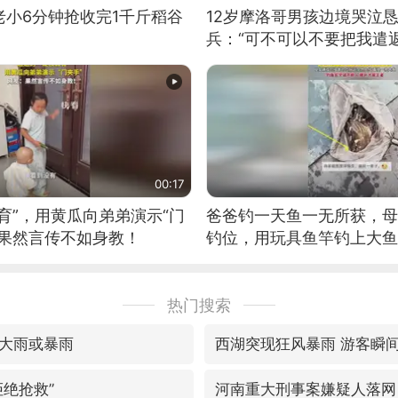
老小6分钟抢收完1千斤稻谷
12岁摩洛哥男孩边境哭泣
兵：“可不可以不要把我遣返
00:17
育”，用黄瓜向弟弟演示“门
爸爸钓一天鱼一无所获，母
：果然言传不如身教！
钓位，用玩具鱼竿钓上大鱼
热门搜索
大雨或暴雨
西湖突现狂风暴雨 游客瞬
拒绝抢救”
河南重大刑事案嫌疑人落网