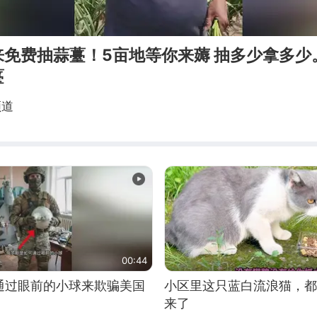
来免费抽蒜薹！5亩地等你来薅 抽多少拿多少
薹
频道
00:44
通过眼前的小球来欺骗美国
小区里这只蓝白流浪猫，都
来了